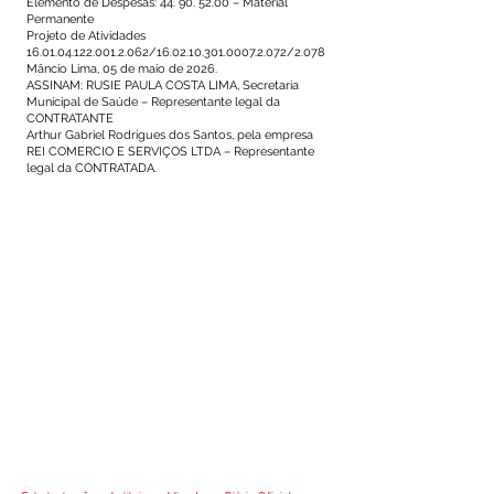
Elemento de Despesas: 44. 90. 52.00 – Material
Permanente
Projeto de Atividades
16.01.04.122.001.2.062/16.02.10.301.0007.2.072/2.078
Mâncio Lima, 05 de maio de 2026.
ASSINAM: RUSIE PAULA COSTA LIMA, Secretaria
Municipal de Saúde – Representante legal da
CONTRATANTE
Arthur Gabriel Rodrigues dos Santos, pela empresa
REI COMERCIO E SERVIÇOS LTDA – Representante
legal da CONTRATADA.