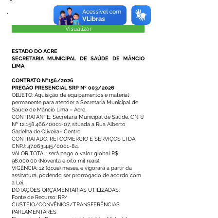
-
Visualizar
ESTADO DO ACRE
SECRETARIA MUNICIPAL DE SAÚDE DE MÂNCIO
LIMA
CONTRATO Nº156/2026
PREGÃO PRESENCIAL SRP Nº 003/2026
OBJETO: Aquisição de equipamentos e material
permanente para atender a Secretaria Municipal de
Saúde de Mâncio Lima – Acre.
CONTRATANTE: Secretaria Municipal de Saúde, CNPJ
Nº 12.158.466/0001-07, situada a Rua Alberto
Gadelha de Oliveira– Centro
CONTRATADO: REI COMERCIO E SERVIÇOS LTDA,
CNPJ: 47.063.445/0001-84.
VALOR TOTAL: será pago o valor global R$:
98.000,00 (Noventa e oito mil reais).
VIGÊNCIA: 12 (doze) meses, e vigorará a partir da
assinatura, podendo ser prorrogado de acordo com
a Lei.
DOTAÇÕES ORÇAMENTARIAS UTILIZADAS:
Fonte de Recurso: RP/
CUSTEIO/CONVÊNIOS/TRANSFERÊNCIAS
PARLAMENTARES