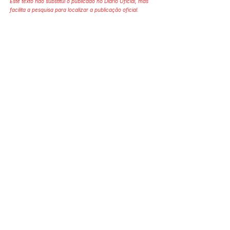
Este texto não substitui o publicado no Diário Oficial, mas
facilita a pesquisa para localizar a publicação oficial.
SERVIÇO DE ATENDIMENTO AO 
CIDADÃO (SIC) E OUVIDORIA
Prefeitura de Mâncio Lima - Estado 
do Acre
CNPJ 04.059.671/0001-89
💻Acesso online: 
SIC 
| 
Fale Conosco
 | 
Ouvidoria
| 
Mapa do Site
📱Fone: +55 (68) 3343-1445 