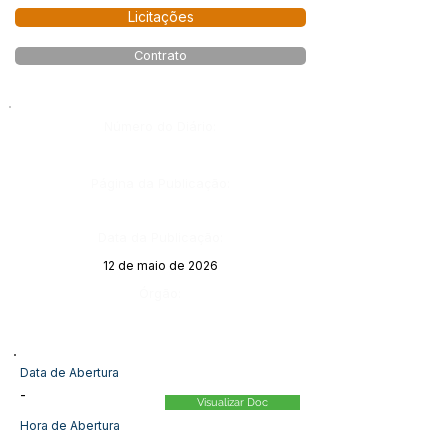
Licitações
Contrato
Número do Diário:
Página da Publicação:
Data da Publicação:
12 de maio de 2026
Órgão:
Data de Abertura
-
Visualizar Doc
Hora de Abertura