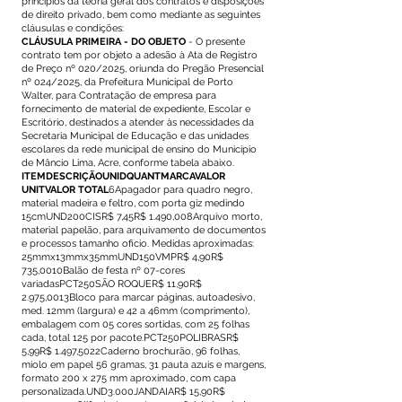
princípios da teoria geral dos contratos e disposições
de direito privado, bem como mediante as seguintes
cláusulas e condições:
CLÁUSULA PRIMEIRA - DO OBJETO
- O presente
contrato tem por objeto a adesão à Ata de Registro
de Preço nº 020/2025, oriunda do Pregão Presencial
nº 024/2025, da Prefeitura Municipal de Porto
Walter, para Contratação de empresa para
fornecimento de material de expediente, Escolar e
Escritório, destinados a atender às necessidades da
Secretaria Municipal de Educação e das unidades
escolares da rede municipal de ensino do Municipio
de Mâncio Lima, Acre, conforme tabela abaixo.
ITEMDESCRIÇÃOUNIDQUANTMARCAVALOR
UNITVALOR TOTAL
6Apagador para quadro negro,
material madeira e feltro, com porta giz medindo
15cmUND200CISR$ 7,45R$ 1.490,008Arquivo morto,
material papelão, para arquivamento de documentos
e processos tamanho oficio. Medidas aproximadas:
25mmx13mmx35mmUND150VMPR$ 4,90R$
735,0010Balão de festa nº 07-cores
variadasPCT250SÃO ROQUER$ 11,90R$
2.975,0013Bloco para marcar páginas, autoadesivo,
med. 12mm (largura) e 42 a 46mm (comprimento),
embalagem com 05 cores sortidas, com 25 folhas
cada, total 125 por pacote.PCT250POLIBRASR$
5,99R$ 1.497,5022Caderno brochurão, 96 folhas,
miolo em papel 56 gramas, 31 pauta azuis e margens,
formato 200 x 275 mm aproximado, com capa
personalizada.UND3.000JANDAIAR$ 15,90R$