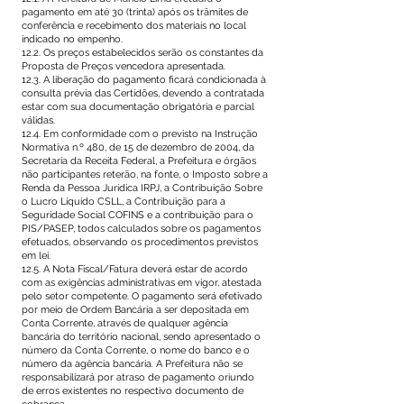
pagamento em até 30 (trinta) após os trâmites de
conferência e recebimento dos materiais no local
indicado no empenho.
12.2. Os preços estabelecidos serão os constantes da
Proposta de Preços vencedora apresentada.
12.3. A liberação do pagamento ficará condicionada à
consulta prévia das Certidões, devendo a contratada
estar com sua documentação obrigatória e parcial
válidas.
12.4. Em conformidade com o previsto na Instrução
Normativa n.º 480, de 15 de dezembro de 2004, da
Secretaria da Receita Federal, a Prefeitura e órgãos
não participantes reterão, na fonte, o Imposto sobre a
Renda da Pessoa Jurídica IRPJ, a Contribuição Sobre
o Lucro Líquido CSLL, a Contribuição para a
Seguridade Social COFINS e a contribuição para o
PIS/PASEP, todos calculados sobre os pagamentos
efetuados, observando os procedimentos previstos
em lei.
12.5. A Nota Fiscal/Fatura deverá estar de acordo
com as exigências administrativas em vigor, atestada
pelo setor competente. O pagamento será efetivado
por meio de Ordem Bancária a ser depositada em
Conta Corrente, através de qualquer agência
bancária do território nacional, sendo apresentado o
número da Conta Corrente, o nome do banco e o
número da agência bancária. A Prefeitura não se
responsabilizará por atraso de pagamento oriundo
de erros existentes no respectivo documento de