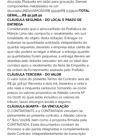
dourada. Plaqueta em latão para gravação. Demais
componentes metalizados na cor
dourada.UND10AIMOSSIR$ 559,90R$ 5.599,00
TOTAL
GERAL.......R$ 92.328,50
CLÁUSULA SEGUNDA - DO LOCAL E PRAZO DE
ENTREGA
Considerando que o almoxarifado da Prefeitura de
Mâncio Lima não comporta o recebimento, em sua
totalidade, do objeto desta licitação, Entregar os
materiais na quantidade solicitada, independente da
quantia requerida, devendo a empresa estar ciente de
que não poderá se negar a efetuar a entrega quando
as quantidades forem pequenas, a entrega deverá ser
atendida pelo licitante vencedor em até 10 (dez) dias
corridos após o recebimento da Nota de Empenho e
da ordem de fornecimento assinada pelo Prefeito.
CLÁUSULA TERCEIRA - DO VALOR
O valor total do presente Termo de Contrato será de
R$ 92.328,50 (Noventa e dois mil, trezentos e vinte e
oito reais e cinquenta centavos), tomando-se como
preços os valores propostos na Adesão carona Nº
01/2026 no qual estão incluídos os valores de
tributo, taxas, encargos sociais e seguros.
CLÁUSULA QUARTA - DA VINCULAÇÃO
O CONTRATANTE e a CONTRATADA vinculam-se
plenamente ao presente contrato, a Adesão carona
n.º $01/2026$, bem como à proposta firmada pela
CONTRATADA. Esses documentos constam do
Processo e são partes integrantes e complementares
deste Contrato, independentemente de transcrição.