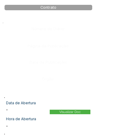
Contrato
Número do Diário:
Página da Publicação:
Data da Publicação:
Órgão:
Data de Abertura
-
Visualizar Doc
Hora de Abertura
-