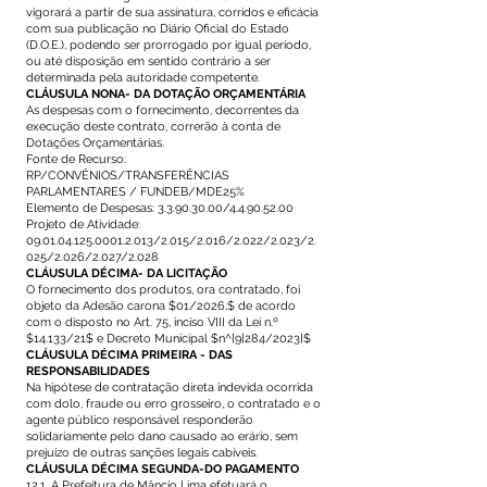
vigorará a partir de sua assinatura, corridos e eficácia
com sua publicação no Diário Oficial do Estado
(D.O.E.), podendo ser prorrogado por igual período,
ou até disposição em sentido contrário a ser
determinada pela autoridade competente.
CLÁUSULA NONA- DA DOTAÇÃO ORÇAMENTÁRIA
As despesas com o fornecimento, decorrentes da
execução deste contrato, correrão à conta de
Dotações Orçamentárias.
Fonte de Recurso:
RP/CONVÊNIOS/TRANSFERÊNCIAS
PARLAMENTARES / FUNDEB/MDE25%
Elemento de Despesas:
3.3.90.30.00
/4.4.90.52.00
Projeto de Atividade:
09.01.04.125.0001.2.013
/2.015/2.016/2.022/2.023/2.
025/2.026/2.027/2.028
CLÁUSULA DÉCIMA- DA LICITAÇÃO
O fornecimento dos produtos, ora contratado, foi
objeto da Adesão carona $01/2026,$ de acordo
com o disposto no Art. 75, inciso VIII da Lei n.º
$14.133/21$ e Decreto Municipal $n^{9}284/2023}$
CLÁUSULA DÉCIMA PRIMEIRA - DAS
RESPONSABILIDADES
Na hipótese de contratação direta indevida ocorrida
com dolo, fraude ou erro grosseiro, o contratado e o
agente público responsável responderão
solidariamente pelo dano causado ao erário, sem
prejuízo de outras sanções legais cabíveis.
CLÁUSULA DÉCIMA SEGUNDA-DO PAGAMENTO
12.1. A Prefeitura de Mâncio Lima efetuará o