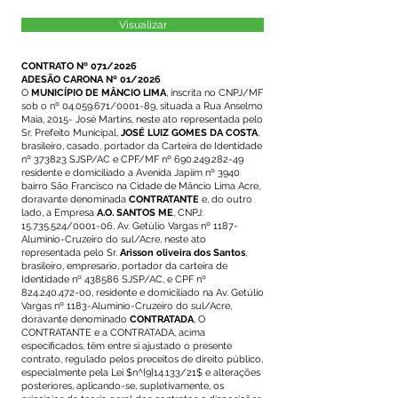
Visualizar
CONTRATO Nº 071/2026
ADESÃO CARONA Nº 01/2026
O
MUNICÍPIO DE MÂNCIO LIMA
, inscrita no CNPJ/MF
sob o nº
04.059.671
/0001-89, situada a Rua Anselmo
Maia, 2015- José Martins, neste ato representada pelo
Sr. Prefeito Municipal,
JOSÉ LUIZ GOMES DA COSTA
,
brasileiro, casado, portador da Carteira de Identidade
nº 373823 SJSP/AC e CPF/MF nº
690.249.282-49
residente e domiciliado a Avenida Japiim nº 3940
bairro São Francisco na Cidade de Mâncio Lima Acre,
doravante denominada
CONTRATANTE
e, do outro
lado, a Empresa
A.O. SANTOS ME
, CNPJ:
15.735.524
/0001-06, Av. Getúlio Vargas nº 1187-
Aluminio-Cruzeiro do sul/Acre, neste ato
representada pelo Sr.
Arisson oliveira dos Santos
,
brasileiro, empresario, portador da carteira de
Identidade nº 438586 SJSP/AC, e CPF nº
824.240.472-00
, residente e domiciliado na Av. Getúlio
Vargas nº 1183-Aluminio-Cruzeiro do sul/Acre,
doravante denominado
CONTRATADA
, O
CONTRATANTE e a CONTRATADA, acima
especificados, têm entre si ajustado o presente
contrato, regulado pelos preceitos de direito público,
especialmente pela Lei $n^{9}14.133/21$ e alterações
posteriores, aplicando-se, supletivamente, os