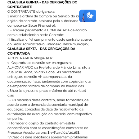
CLÁUSULA QUINTA - DAS OBRIGAÇÕES DO
CONTRATANTE
O CONTRATANTE obriga-se a:
1 emitir a ordem de Compra ou Serviço do item
objeto de contrato, assinada pela autoridade
competente (Setor Financeiro);
II - efetuar pagamento à CONTRATADA de acordo
com o estabelecido neste Contrato;
III fiscalizar o fiel cumprimento deste contrato através
do Setor Administrativo Financeiro, deste município;
CLÁUSULA SEXTA - DAS OBRIGAÇÕES DA
CONTRATADA
A CONTRATADA obriga-se a:
1- Os produtos deverão ser entregues no
ALMOXARIFADO da Prefeitura de Mâncio Lima, sito a
Rua José Senna, $S/N$ Cobal. As mercadorias
entregues deverão vir acompanhadas da
documentação fiscal, juntamente com cópia da nota
de empenho/ordem de compras, no horário das
08h00 às 13h00, no prazo máximo de até 10 (dez)
dias;
II- Os materiais deste contrato, serão fornecidos, de
acordo com a demanda da secretaria municipal de
educação, contados da data de recebimento da
autorização de execução do material com respectivo
empenho.
III fornecer o objeto do contrato em estrita
concordância com as especificações constantes do
Processo Adesão carona $n.^{\circ}01/2026$.
IV Caso os itens solicitados apresentem problemas