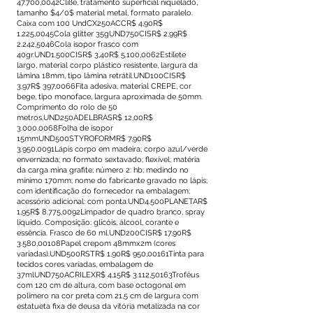
47.700,0042Cliße, tratamento superficial niquelado,
tamanho $4/0$ material metal, formato paralelo.
Caixa com 100 UndCX250ACCR$ 4,90R$
1.225,0045Cola glitter 35gUND750CISR$ 2,99R$
2.242,5046Cola isopor frasco com
40gr.UND1.500CISR$ 3,40R$ 5.100,0062Estilete
largo, material corpo plástico resistente, largura da
lâmina 18mm, tipo lâmina retrátil.UND100CISR$
3,97R$ 397,0066Fita adesiva, material CREPE, cor
bege, tipo monoface, largura aproximada de 50mm.
Comprimento do rolo de 50
metros.UND250ADELBRASR$ 12,00R$
3.000,0068Folha de isopor
15mmUND500STYROFORMR$ 7,90R$
3.950,0091Lápis corpo em madeira; corpo azul/verde
envernizada; no formato sextavado; flexível; matéria
da carga mina grafite; número 2: hb; medindo no
mínimo 170mm; nome do fabricante gravado no lápis;
com identificação do fornecedor na embalagem;
acessório adicional: com ponta.UND4.500PLANETAR$
1,95R$ 8.775,0092Limpador de quadro branco, spray
líquido. Composição: glicóis, álcool, corante e
essência. Frasco de 60 ml.UND200CISR$ 17,90R$
3.580,00108Papel crepom 48mmx2m (cores
variadas).UND500RSTR$ 1,90R$ 950,00161Tinta para
tecidos cores variadas, embalagem de
37mlUND750ACRILEXR$ 4,15R$ 3.112,50163Troféus
com 120 cm de altura, com base octogonal em
polímero na cor preta com 21,5 cm de largura com
estatueta fixa de deusa da vitória metalizada na cor