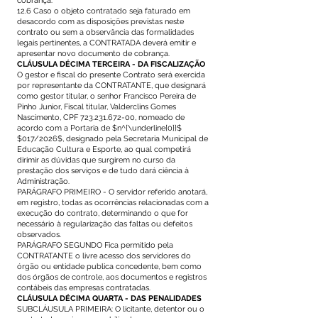
cobrança.
12.6 Caso o objeto contratado seja faturado em
desacordo com as disposições previstas neste
contrato ou sem a observância das formalidades
legais pertinentes, a CONTRATADA deverá emitir e
apresentar novo documento de cobrança.
CLÁUSULA DÉCIMA TERCEIRA - DA FISCALIZAÇÃO
O gestor e fiscal do presente Contrato será exercida
por representante da CONTRATANTE, que designará
como gestor titular, o senhor Francisco Pereira de
Pinho Junior, Fiscal titular, Valderclins Gomes
Nascimento, CPF
723.231.672-00
, nomeado de
acordo com a Portaria de $n^{\underline{0}}$
$017/2026$, designado pela Secretaria Municipal de
Educação Cultura e Esporte, ao qual competirá
dirimir as dúvidas que surgirem no curso da
prestação dos serviços e de tudo dará ciência à
Administração.
PARÁGRAFO PRIMEIRO - O servidor referido anotará,
em registro, todas as ocorrências relacionadas com a
execução do contrato, determinando o que for
necessário à regularização das faltas ou defeitos
observados.
PARÁGRAFO SEGUNDO Fica permitido pela
CONTRATANTE o livre acesso dos servidores do
órgão ou entidade publica concedente, bem como
dos órgãos de controle, aos documentos e registros
contábeis das empresas contratadas.
CLÁUSULA DÉCIMA QUARTA - DAS PENALIDADES
SUBCLÁUSULA PRIMEIRA: O licitante, detentor ou o