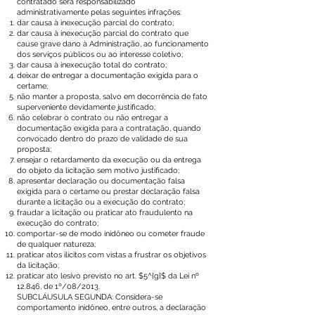
contratado será responsabilizado
administrativamente pelas seguintes infrações:
dar causa à inexecução parcial do contrato;
dar causa à inexecução parcial do contrato que
cause grave dano à Administração, ao funcionamento
dos serviços públicos ou ao interesse coletivo;
dar causa à inexecução total do contrato;
deixar de entregar a documentação exigida para o
certame;
não manter a proposta, salvo em decorrência de fato
superveniente devidamente justificado;
não celebrar o contrato ou não entregar a
documentação exigida para a contratação, quando
convocado dentro do prazo de validade de sua
proposta;
ensejar o retardamento da execução ou da entrega
do objeto da licitação sem motivo justificado;
apresentar declaração ou documentação falsa
exigida para o certame ou prestar declaração falsa
durante a licitação ou a execução do contrato;
fraudar a licitação ou praticar ato fraudulento na
execução do contrato;
comportar-se de modo inidôneo ou cometer fraude
de qualquer natureza;
praticar atos ilícitos com vistas a frustrar os objetivos
da licitação;
praticar ato lesivo previsto no art. $5^{g}$ da Lei nº
12.846, de 1º/08/2013.
SUBCLÁUSULA SEGUNDA: Considera-se
comportamento inidôneo, entre outros, a declaração