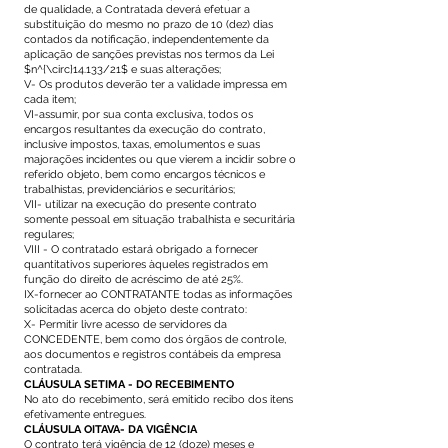
de qualidade, a Contratada deverá efetuar a
substituição do mesmo no prazo de 10 (dez) dias
contados da notificação, independentemente da
aplicação de sanções previstas nos termos da Lei
$n^{\circ}14.133/21$ e suas alterações;
V- Os produtos deverão ter a validade impressa em
cada item;
VI-assumir, por sua conta exclusiva, todos os
encargos resultantes da execução do contrato,
inclusive impostos, taxas, emolumentos e suas
majorações incidentes ou que vierem a incidir sobre o
referido objeto, bem como encargos técnicos e
trabalhistas, previdenciários e securitários;
VII- utilizar na execução do presente contrato
somente pessoal em situação trabalhista e securitária
regulares;
VIII - O contratado estará obrigado a fornecer
quantitativos superiores àqueles registrados em
função do direito de acréscimo de até 25%.
IX-fornecer ao CONTRATANTE todas as informações
solicitadas acerca do objeto deste contrato:
X- Permitir livre acesso de servidores da
CONCEDENTE, bem como dos órgãos de controle,
aos documentos e registros contábeis da empresa
contratada.
CLÁUSULA SETIMA - DO RECEBIMENTO
No ato do recebimento, será emitido recibo dos itens
efetivamente entregues.
CLÁUSULA OITAVA- DA VIGÊNCIA
O contrato terá vigência de 12 (doze) meses e