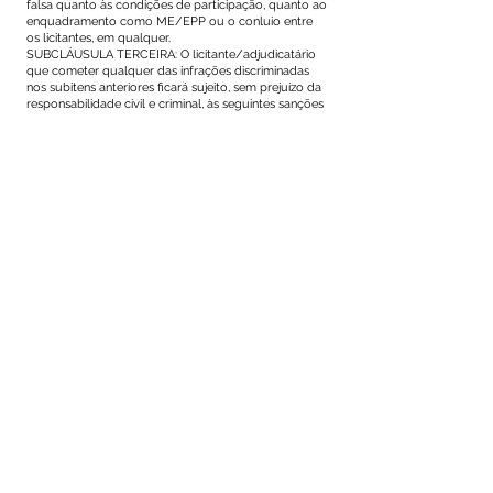
falsa quanto às condições de participação, quanto ao
enquadramento como ME/EPP ou o conluio entre
os licitantes, em qualquer.
SUBCLÁUSULA TERCEIRA: O licitante/adjudicatário
que cometer qualquer das infrações discriminadas
nos subitens anteriores ficará sujeito, sem prejuízo da
responsabilidade civil e criminal, às seguintes sanções
no artigo 156 da Lei Federal $n^{g}14133/2021$, qual
seja:
a) Advertência - inciso I, quando dar causa a
inexecução parcial do contrato;
b) Multa de até 10% sobre o valor total do contrato -
inciso II;
c) Multa de até 0,5% (meio por cento) ao dia, do valor
contratado, caso haja atraso na assinatura do
contrato, na execução dos serviços ou na
apresentação de eventual documento solicitado pela
CONTRATANTE, limitado a 30% (trinta por cento).
d) Impedimento de licitar e contratar com a
CONTRATANTE pelo prazo de até 03 (três) anos -
inciso III, quando cometido as infrações previstas nos
incisos II, III, IV, V, VI e VII do caput do art. 155;
e) Declaração de inidoneidade para licitar ou
contratar com a Administração Pública pelo prazo de
até 03 (três) anos, quando cometido as infrações
administrativas previstas nos incisos VIII, IX, X, XI e XII
do caput do art. 155 desta Lei, bem como pelas
infrações administrativas previstas nos incisos II, III, IV,
V, VI e VII do caput do referido artigo.
f) A sanção de que trata a alínea 'b" e "c", não poderá