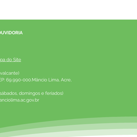
OUVIDORIA
pa do Site
valcante)
EP: 69.990-000.Mâncio Lima, Acre, 
 sábados, domingos e feriados)
nciolima.ac.gov.br