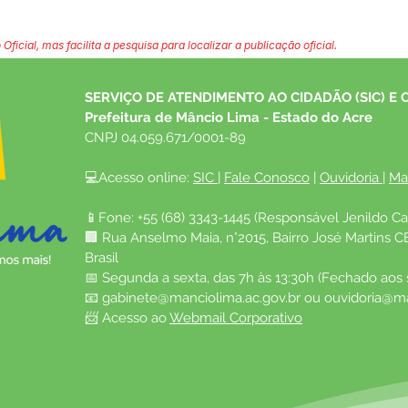
 Oficial, mas facilita a pesquisa para localizar a publicação oficial.
SERVIÇO DE ATENDIMENTO AO CIDADÃO (SIC) E 
Prefeitura de Mâncio Lima - Estado do Acre
CNPJ 04.059.671/0001-89
💻Acesso online: 
SIC 
| 
Fale Conosco
 | 
Ouvidoria
| 
Ma
📱Fone: +55 (68) 3343-1445 (Responsável Jenildo Ca
🏢 Rua Anselmo Maia, n°2015, Bairro José Martins C
Brasil
📅 Segunda a sexta, das 7h às 13:30h (Fechado aos
📧 
gabinete@manciolima.ac.gov.br
 ou 
ouvidoria@ma
📨 Acesso ao 
Webmail Corporativo