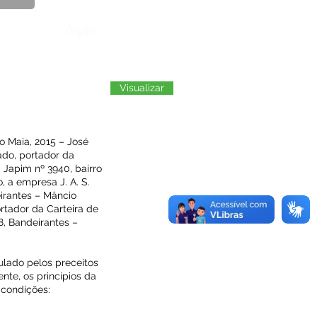
Órgão:
Visualizar
 Maia, 2015 – José
ado, portador da
 Japim nº 3940, bairro
 a empresa J. A. S.
eirantes – Mâncio
ortador da Carteira de
8, Bandeirantes –
lado pelos preceitos
ente, os princípios da
 condições: