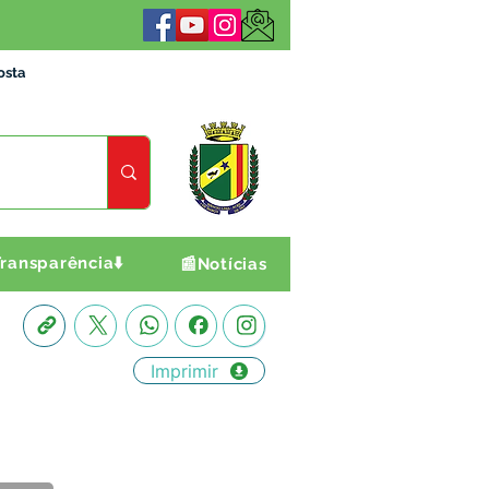
osta
ransparência⬇️
📰Notícias
Imprimir