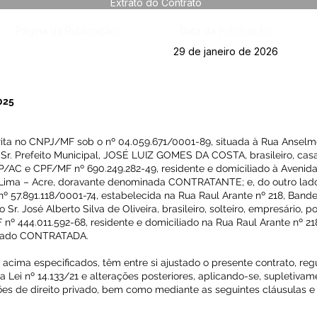
Extrato do Contrato
Página da Publicação:
Data da Publicação:
29 de janeiro de 2026
2025
ta no CNPJ/MF sob o nº 04.059.671/0001-89, situada à Rua Anselmo
 Sr. Prefeito Municipal, JOSÉ LUIZ GOMES DA COSTA, brasileiro, cas
P/AC e CPF/MF nº 690.249.282-49, residente e domiciliado à Avenida
Lima – Acre, doravante denominada CONTRATANTE; e, do outro lado,
º 57.891.118/0001-74, estabelecida na Rua Raul Arante nº 218, Band
r. José Alberto Silva de Oliveira, brasileiro, solteiro, empresário, p
º 444.011.592-68, residente e domiciliado na Rua Raul Arante nº 21
inado CONTRATADA.
a especificados, têm entre si ajustado o presente contrato, regu
a Lei nº 14.133/21 e alterações posteriores, aplicando-se, supletivam
ções de direito privado, bem como mediante as seguintes cláusulas e