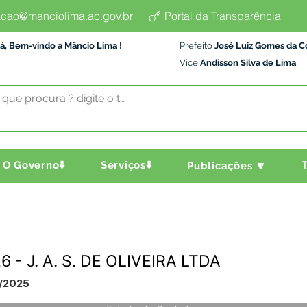
cao@manciolima.ac.gov.br
Portal da Transparência
á, Bem-vindo a Mâncio Lima !
Prefeito
José Luiz Gomes da C
Vice
Andisson Silva de Lima
O Governo⬇️
Serviços⬇️
T
Publicações 🔽
- J. A. S. DE OLIVEIRA LTDA
/2025