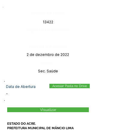
Número do Diário:
13422
Página da Publicação:
Data da Publicação:
2 de dezembro de 2022
Órgão:
Sec. Saúde
Acessar Pasta no Drive
Data de Abertura
-
Visualizar
ESTADO DO ACRE.
PREFEITURA MUNICIPAL DE MÂNCIO LIMA