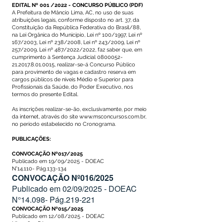
EDITAL Nº 001 /2022 - CONCURSO PÚBLICO
(
PDF
)
A Prefeitura de Mâncio Lima, AC, no uso de suas
atribuições legais, conforme disposto no art. 37, da
Constituição da República Federativa do Brasil/88,
na Lei Orgânica do Município, Lei nº 100/1997, Lei nº
167/2003, Lei nº 238/2008, Lei nº 243/2009, Lei nº
257/2009, Lei nº 487/2022/2022, faz saber que, em
cumprimento à Sentença Judicial 0800052-
21.2017.8.01.0015, realizar-se-á Concurso Público
para provimento de vagas e cadastro reserva em
cargos públicos de níveis Médio e Superior para
Profissionais da Saúde, do Poder Executivo, nos
termos do presente Edital.
As inscrições realizar-se-ão, exclusivamente, por meio
da internet, através do site
www.msconcursos.com.br
,
no período estabelecido no Cronograma.
PUBLICAÇÕES:
CONVOCAÇÃO Nº017/2025
Publicado em 19/09/2025 - DOEAC
N°14.110- Pág.133-134
CONVOCAÇÃO Nº016/2025
Publicado em 02/09/2025 - DOEAC
N°14.098- Pág.219-221
CONVOCAÇÃO Nº015/2025
Publicado em 12/08/2025 - DOEAC