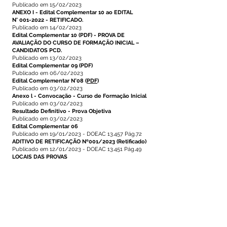
Publicado em 15/02/2023
ANEXO I - Edital Complementar 10 ao EDITAL
N° 001-2022 - RETIFICADO.
Publicado em 14/02/2023
Edital Complementar 10
(PDF) - PROVA DE
AVALIAÇÃO DO CURSO DE FORMAÇÃO INICIAL –
CANDIDATOS PCD.
Publicado em 13/02/2023
Edital Complementar 09
(PDF)
Publicado em 06/02/2023
Edital Complementar N°08
(
PDF
)
Publicado em 03/02/2023
Anexo l - Convocação
- Curso de Formação Inicial
Publicado em 03/02/2023
Resultado Definitivo - Prova Objetiva
Publicado em 03/02/2023
Edital Complementar 06
Publicado em 19/01/2023 - DOEAC 13.457 Pág.72
ADITIVO DE RETIFICAÇÃO Nº001/2023 (Retificado)
Publicado em 12/01/2023 - DOEAC 13.451 Pág.49
LOCAIS DAS PROVAS
Publicado em 12/01/2023
ADITIVO DE RETIFICAÇÃO Nº001/2023
Publicado em 11/01/2023 - DOEAC 13.450 Pág. 77-
78
Resultado da solicitação de necessidade especiais
Publicado em 05/01/2023
Edital complementar 04
Publicado em 05/01/2023
Inscrições indeferidas