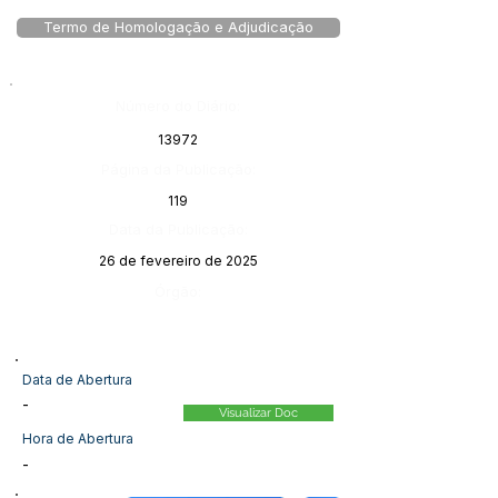
Termo de Homologação e Adjudicação
Número do Diário:
13972
Página da Publicação:
119
Data da Publicação:
26 de fevereiro de 2025
Órgão:
Data de Abertura
-
Visualizar Doc
Hora de Abertura
-