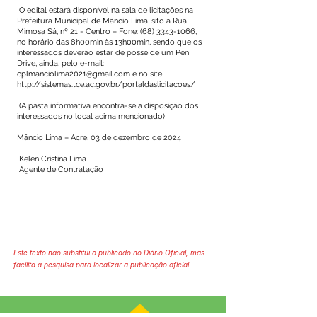
O edital estará disponível na sala de licitações na
Prefeitura Municipal de Mâncio Lima, sito a Rua
Mimosa Sá, nº 21 - Centro – Fone:
(68) 3343-1066
,
no horário das 8h00min às 13h00min, sendo que os
interessados deverão estar de posse de um Pen
Drive, ainda, pelo e-mail:
cplmanciolima2021@gmail.com
e no site
http://sistemas.tce.ac.gov.br/portaldaslicitacoes/
(A pasta informativa encontra-se a disposição dos
interessados no local acima mencionado)
Mâncio Lima – Acre, 03 de dezembro de 2024
Kelen Cristina Lima
Agente de Contratação
Este texto não substitui o publicado no Diário Oficial, mas
facilita a pesquisa para localizar a publicação oficial.