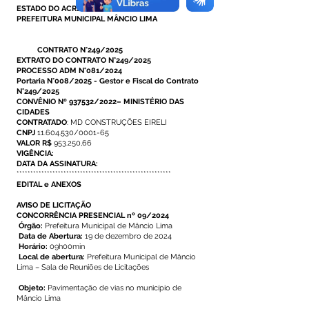
ESTADO DO ACRE
PREFEITURA MUNICIPAL MÂNCIO LIMA
CONTRATO N°249/2025
EXTRATO DO CONTRATO N°249/2025
PROCESSO ADM N°081/2024
Portaria N°008/2025 - Gestor e Fiscal do Contrato
N°249/2025
CONVÊNIO Nº 937532/2022– MINISTÉRIO DAS
CIDADES
CONTRATADO
: MD CONSTRUÇÕES EIRELI
CNPJ
11.604.530/0001-65
VALOR R$
953.250,66
VIGÊNCIA:
DATA DA ASSINATURA:
********************************************************
EDITAL e ANEXOS
AVISO DE LICITAÇÃO
CONCORRÊNCIA PRESENCIAL nº 09/2024
Órgão:
Prefeitura Municipal de Mâncio Lima
Data de Abertura:
19 de dezembro de 2024
Horário:
09h00min
Local de abertura:
Prefeitura Municipal de Mâncio
Lima – Sala de Reuniões de Licitações
Objeto:
Pavimentação de vias no município de
Mâncio Lima