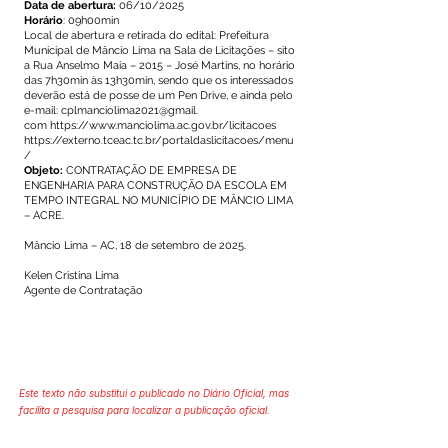
Data de abertura:
06/10/2025
Horário
: 09h00min
Local de abertura e retirada do edital: Prefeitura
Municipal de Mâncio Lima
na Sala de Licitações – sito
a Rua Anselmo Maia – 2015 – José Martins, no
horário
das 7h30min às 13h30min, sendo que os interessados
deverão está
de posse de um Pen Drive, e ainda pelo
e-mail: cplmanciolima2021@gmail.
com
https://www.manciolima.ac.gov.br/licitacoes
https://externo.tceac.tc.br/portaldaslicitacoes/menu
/
Objeto:
CONTRATAÇÃO DE EMPRESA DE
ENGENHARIA PARA CONSTRUÇÃO
DA ESCOLA EM
TEMPO INTEGRAL NO MUNICÍPIO DE MÂNCIO LIMA
– ACRE.
Mâncio Lima – AC, 18 de setembro de 2025.
Kelen Cristina Lima
Agente de Contratação
Este texto não substitui o publicado no Diário Oficial, mas
facilita a pesquisa para localizar a publicação oficial.