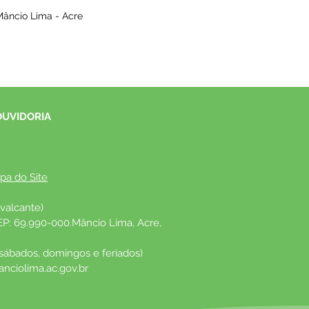
Mâncio Lima - Acre
OUVIDORIA
pa do Site
valcante)
EP: 69.990-000.Mâncio Lima, Acre, 
 sábados, domingos e feriados)
nciolima.ac.gov.br