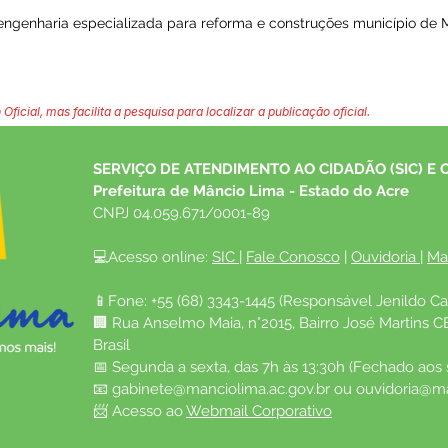
ngenharia especializada para reforma e construções município de 
 Oficial, mas facilita a pesquisa para localizar a publicação oficial.
SERVIÇO DE ATENDIMENTO AO CIDADÃO (SIC) E 
Prefeitura de Mâncio Lima - Estado do Acre
CNPJ 04.059.671/0001-89
💻Acesso online: 
SIC 
| 
Fale Conosco
 | 
Ouvidoria
| 
Ma
📱Fone: +55 (68) 3343-1445 (Responsável Jenildo Ca
🏢 Rua Anselmo Maia, n°2015, Bairro José Martins C
Brasil
📅 Segunda a sexta, das 7h às 13:30h (Fechado aos
📧 
gabinete@manciolima.ac.gov.br
 ou 
ouvidoria@ma
📨 Acesso ao 
Webmail Corporativo