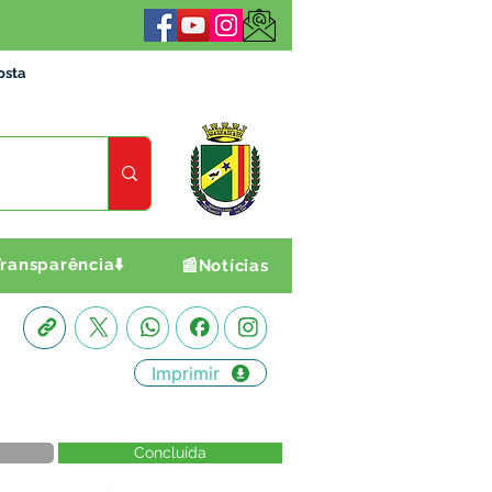
osta
ransparência⬇️
📰Notícias
Imprimir
Concluída