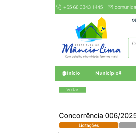
+55 68 3343 1445
comunica
Ol
🏠Início
Município⬇️
Voltar
Concorrência 006/2025
Licitações