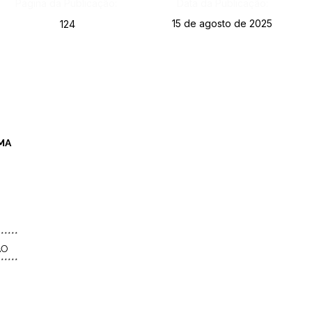
Página da Publicação:
Data da Publicação:
15 de agosto de 2025
124
IMA
******
ÃO
******