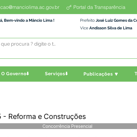
cao@manciolima.ac.gov.br
Portal da Transparência
á, Bem-vindo a Mâncio Lima !
Prefeito
José Luiz Gomes da C
Vice
Andisson Silva de Lima
O Governo⬇️
Serviços⬇️
T
Publicações 🔽
 - Reforma e Construções
Concorrência Presencial