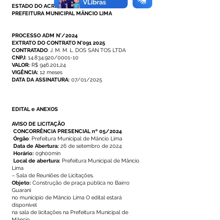
ESTADO DO ACRE
PREFEITURA MUNICIPAL MÂNCIO LIMA
PROCESSO ADM N°/2024
EXTRATO DO CONTRATO N°091 2025
CONTRATADO
: J. M. M. L. DOS SAN TOS LTDA
CNPJ:
14.834.920/0001-10
VALOR:
R$ 946.201,24
VIGÊNCIA:
12 meses
DATA DA ASSINATURA:
07/01/2025
EDITAL e ANEXOS
AVISO DE LICITAÇÃO
CONCORRÊNCIA PRESENCIAL nº 05/2024
Órgão
: Prefeitura Municipal de Mâncio Lima
Data de Abertura:
26 de setembro de 2024
Horário:
09h00min
Local de abertura:
Prefeitura Municipal de Mâncio
Lima
– Sala de Reuniões de Licitações.
Objeto:
Construção de praça pública no Bairro
Guarani
no município de Mâncio Lima O edital estará
disponível
na sala de licitações na Prefeitura Municipal de
Mâncio