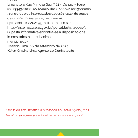
Lima, sito a Rua Mimosa Sá, nº 21 - Centro – Fone:
(68) 3343-1066
, no horário das 8h00min às 13h00min
, sendo que os interessados deverão estar de posse
de um Pen Drive, ainda, pelo e-mail:
cplmanciolima2021@gmail. com e no site
http://sistemas.tce.ac.gov.br/portaldaslicitacoes/.
(A pasta informativa encontra-se a disposição dos
interessados no local acima
mencionado)
Mâncio Lima, 06 de setembro de 2024
Kelen Cristina Lima Agente de Contratação
Este texto não substitui o publicado no Diário Oficial, mas
facilita a pesquisa para localizar a publicação oficial.