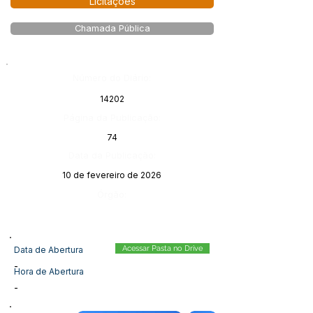
Licitações
Chamada Pública
Número do Diário:
14202
Página da Publicação:
74
Data da Publicação:
10 de fevereiro de 2026
Órgão:
Acessar Pasta no Drive
Data de Abertura
-
Hora de Abertura
-