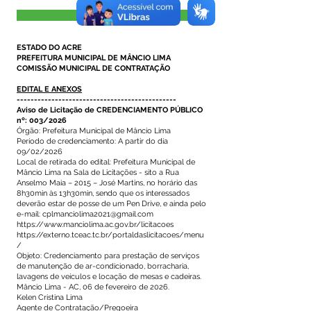
Visualizar
ESTADO DO ACRE
PREFEITURA MUNICIPAL DE MÂNCIO LIMA
COMISSÃO MUNICIPAL DE CONTRATAÇÃO
EDITAL E ANEXOS
----------------------------------------------
Aviso de Licitação de CREDENCIAMENTO PÚBLICO
nº: 003/2026
Órgão: Prefeitura Municipal de Mâncio Lima
Período de credenciamento: A partir do dia
09/02/2026
Local de retirada do edital: Prefeitura Municipal de
Mâncio Lima na Sala de Licitações - sito a Rua
Anselmo Maia – 2015 – José Martins, no horário das
8h30min às 13h30min, sendo que os interessados
deverão estar de posse de um Pen Drive, e ainda pelo
e-mail: cplmanciolima2021@gmail.com
https://www.manciolima.ac.gov.br/licitacoes
https://externo.tceac.tc.br/portaldaslicitacoes/menu
/
Objeto: Credenciamento para prestação de serviços
de manutenção de ar-condicionado, borracharia,
lavagens de veículos e locação de mesas e cadeiras.
Mâncio Lima - AC, 06 de fevereiro de 2026.
Kelen Cristina Lima
Agente de Contratação/Pregoeira