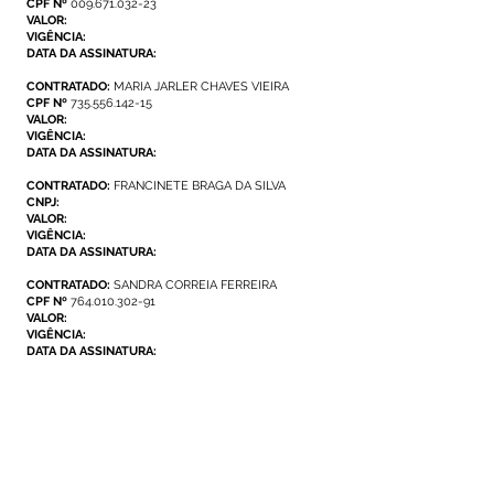
CPF Nº
009.671.032-23
VALOR:
VIGÊNCIA:
DATA DA ASSINATURA:
CONTRATADO:
MARIA JARLER CHAVES VIEIRA
CPF Nº
735.556.142-15
VALOR:
VIGÊNCIA:
DATA DA ASSINATURA:
CONTRATADO:
FRANCINETE BRAGA DA SILVA
CNPJ:
VALOR:
VIGÊNCIA:
DATA DA ASSINATURA:
CONTRATADO:
SANDRA CORREIA FERREIRA
CPF Nº
764.010.302-91
VALOR:
VIGÊNCIA:
DATA DA ASSINATURA:
EDITAL E ANEXOS
Aviso de Licitação
Chamada Pública nº: 02/2023
Órgão: Prefeitura Municipal de Mâncio Lima
Data de abertura: 22/05/2023