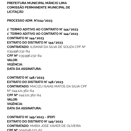
PREFEITURA MUNICIPAL MÂNCIO LIMA
COMISSÃO PERMANENTE MUNICIPAL DE
LICITAÇÃO
PROCESSO ADM. N°024/2023
1° TERMO ADITIVO AO CONTRATO N° 144/2023
1° TERMO ADITIVO AO CONTRATO N° 144/2023
CONTRATO N° 144/2023
EXTRATO DO DISTRATO N° 144/2023
CONTRATADO:
ILISMAR DA SILVA DE SOUZA CPF Nº
039.996.232-84
CPF Nº
039.996.232-84
VALOR:
VIGÊNCIA:
DATA DA ASSINATURA:
CONTRATO N° 148/2023
EXTRATO DO DISTRATO N° 148/2023
CONTRATADO:
MACIZU ISAIAS MATOS DA SILVA CPF
Nº
044.121.362-64
CPF Nº
044.121.362-64
VALOR:
VIGÊNCIA:
DATA DA ASSINATURA:
CONTRATO N° 149/2023
-
(PDF)
EXTRATO DO DISTRATO N° 149/2023
CONTRATADO:
MARIA JOSÉ XAVIER DE OLIVEIRA
CPF Nº
009.648.072-62