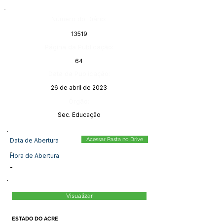
Número do Diário:
13519
Página da Publicação:
64
Data da Publicação:
26 de abril de 2023
Órgão:
Sec. Educação
Acessar Pasta no Drive
Data de Abertura
-
Hora de Abertura
-
Visualizar
ESTADO DO ACRE