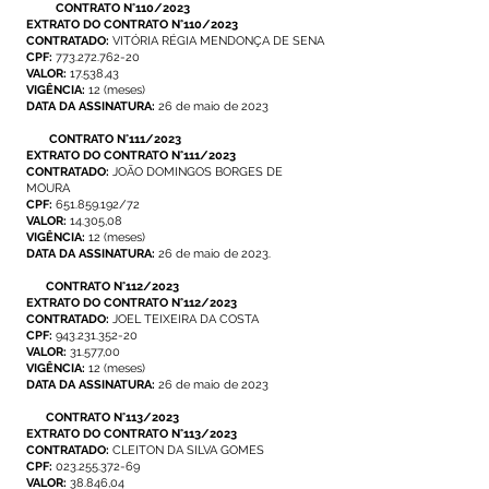
CONTRATO N°110/2023
EXTRATO DO CONTRATO N°110/2023
CONTRATADO:
VITÓRIA RÉGIA MENDONÇA DE SENA
CPF:
773.272.762-20
VALOR:
17.538,43
VIGÊNCIA:
12 (meses)
DATA DA ASSINATURA:
26 de maio de 2023
CONTRATO N°111/2023
EXTRATO DO CONTRATO N°111/2023
CONTRATADO:
JOÃO DOMINGOS BORGES DE
MOURA
CPF:
651.859.192
/72
VALOR:
14.305,08
VIGÊNCIA:
12 (meses)
DATA DA ASSINATURA:
26 de maio de 2023.
CONTRATO N°112/2023
EXTRATO DO CONTRATO N°112/2023
CONTRATADO:
JOEL TEIXEIRA DA COSTA
CPF:
943.231.352-20
VALOR:
31.577,00
VIGÊNCIA:
12 (meses)
DATA DA ASSINATURA:
26 de maio de 2023
CONTRATO N°113/2023
EXTRATO DO CONTRATO N°113/2023
CONTRATADO:
CLEITON DA SILVA GOMES
CPF:
023.255.372-69
VALOR:
38.846,04