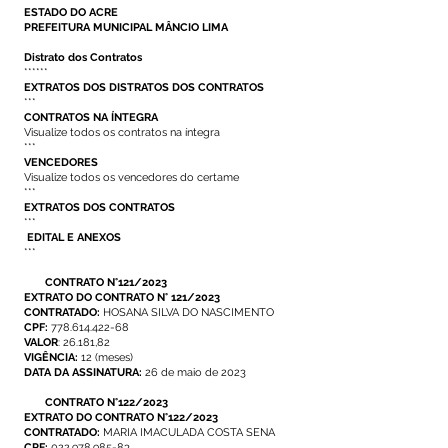
ESTADO DO ACRE
PREFEITURA MUNICIPAL MÂNCIO LIMA
Distrato dos Contratos
******
EXTRATOS DOS DISTRATOS DOS CONTRATOS
***
CONTRATOS NA ÍNTEGRA
Visualize todos os contratos na íntegra
***
VENCEDORES
Visualize todos os vencedores do certame
***
EXTRATOS DOS CONTRATOS
***
EDITAL E ANEXOS
***
CONTRATO N°121/2023
EXTRATO DO CONTRATO N° 121/2023
CONTRATADO:
HOSANA SILVA DO NASCIMENTO
CPF:
778.614.422-68
VALOR
: 26.181,82
VIGÊNCIA:
12 (meses)
DATA DA ASSINATURA:
26 de maio de 2023
CONTRATO N°122/2023
EXTRATO DO CONTRATO N°122/2023
CONTRATADO:
MARIA IMACULADA COSTA SENA
CPF:
022.978.985-83