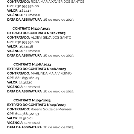
CONTRATADO:
ROSA MARIA XAVIER DOS SANTOS
CPF:
630.959.552-00
VALOR:
4.824,13
VIGÊNCIA:
12 (meses)
DATA DA ASSINATURA:
26 de maio de 2023.
CONTRATO N°120/2023
EXTRATO DO CONTRATO N°120/2023
CONTRATADO:
ALDEVI SILVA DOS SANTO
CPF:
630.959.552-00
VALOR:
35.334,48
VIGÊNCIA:
12 (meses)
DATA DA ASSINATURA:
26 de maio de 2023.
CONTRATO N°108/2023
EXTRATO DO CONTRATO N°108/2023
CONTRATADO:
MARLINDA MAIA VIRGINIO
CPF:
880.895.762-49
VALOR
: 33.357,10
VIGÊNCIA:
12 (meses)
DATA DA ASSINATURA:
26 de maio de 2023
CONTRATO N°109/2023
EXTRATO DO CONTRATO N°109/2023
CONTRATADO:
Roseno Souza de Meneses
CPF:
602.388.522-53
VALOR:
21.920,01
VIGÊNCIA:
12 (meses)
DATA DA ASSINATURA:
26 de maio de 2023.