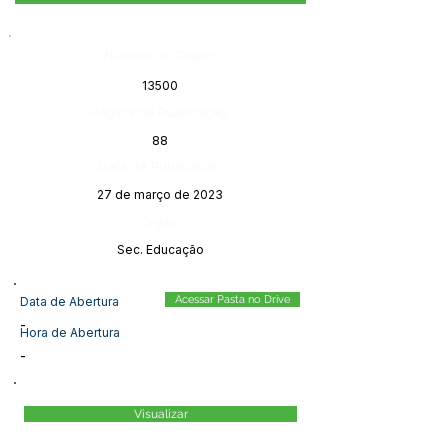
Número do Diário:
13500
Página da Publicação:
88
Data da Publicação:
27 de março de 2023
Órgão:
Sec. Educação
Acessar Pasta no Drive
Data de Abertura
-
Hora de Abertura
-
Visualizar