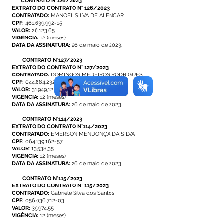
CONTRATO N°126/2023
EXTRATO DO CONTRATO N° 126/2023
CONTRATADO:
MANOEL SILVA DE ALENCAR
CPF:
461.639.992-15
VALOR:
26.123,65
VIGÊNCIA:
12 (meses)
DATA DA ASSINATURA:
26 de maio de 2023.
CONTRATO N°127/2023
EXTRATO DO CONTRATO N° 127/2023
CONTRATADO:
DOMINGOS MEDEIROS RODRIGUES
CPF:
044.884.232-72
VALOR:
31.949,12
VIGÊNCIA:
12 (meses)
DATA DA ASSINATURA:
26 de maio de 2023.
CONTRATO N°114/2023
EXTRATO DO CONTRATO N°114/2023
CONTRATADO:
EMERSON MENDONÇA DA SILVA
CPF:
064.139.162-57
VALOR
: 13.538,35
VIGÊNCIA:
12 (meses)
DATA DA ASSINATURA:
26 de maio de 2023
CONTRATO N°115/2023
EXTRATO DO CONTRATO N° 115/2023
CONTRATADO:
Gabriele Silva dos Santos
CPF:
056.036.712-03
VALOR:
39.974,55
VIGÊNCIA:
12 (meses)