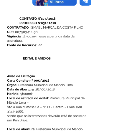
CONTRATO N°107/2018
PROCESSO N°031/2018
CONTRATADO:
ISMAEL MARÇAL DA COSTA FILHO
CPF:
007.503.412-38
Vigência:
12 (doze) meses a partir da data da
assinatura.
Fonte de Recursos
: RP
EDITAL E ANEXOS
Aviso de Licitação
Carta Convite nº 005/2018
Órgão:
Prefeitura Municipal de Mâncio Lima
Data de Abertura:
26/06/2018
Horário:
9h00min
Local de retirada do edital:
Prefeitura Municipal de
Mâncio Lima –
sito a Rua Mimosa Sá – nº 21 - Centro – Fone:
(68)
3343-1066
,
sendo que os interessados deverão está de posse de
um Pen Drive.
Local de abertura:
Prefeitura Municipal de Mâncio