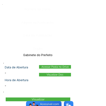
Número do Diário:
Página da Publicação:
Data da Publicação:
Órgão:
Gabinete do Prefeito
Acessar Pasta no Drive
Data de Abertura
-
Visualizar Doc
Hora de Abertura
-
Visualizar