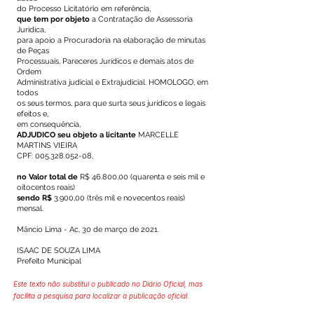
do Processo Licitatório em referência,
que tem por objeto
a Contratação de Assessoria
Jurídica,
para apoio a Procuradoria na elaboração de minutas
de Peças
Processuais, Pareceres Jurídicos e demais atos de
Ordem
Administrativa judicial e Extrajudicial. HOMOLOGO, em
todos
os seus termos, para que surta seus jurídicos e legais
efeitos e,
em consequência,
ADJUDICO seu objeto a licitante
MARCELLE
MARTINS VIEIRA
CPF:
005.328.052-08
,
no Valor total de
R$ 46.800,00 (quarenta e seis mil e
oitocentos reais)
sendo R$
3.900,00 (três mil e novecentos reais)
mensal.
Mâncio Lima - Ac, 30 de março de 2021.
ISAAC DE SOUZA LIMA
Prefeito Municipal
Este texto não substitui o publicado no Diário Oficial, mas
facilita a pesquisa para localizar a publicação oficial.