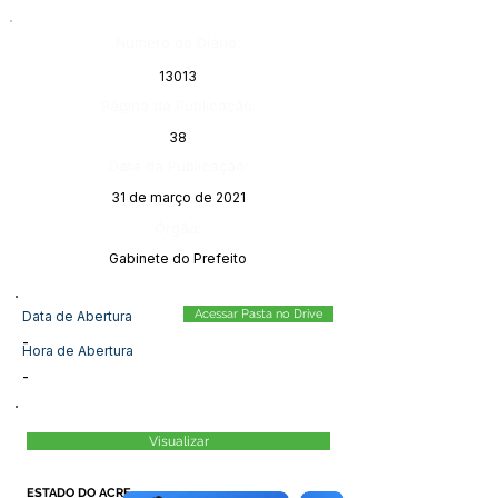
Número do Diário:
13013
Página da Publicação:
38
Data da Publicação:
31 de março de 2021
Órgão:
Gabinete do Prefeito
Acessar Pasta no Drive
Data de Abertura
-
Hora de Abertura
-
Visualizar
ESTADO DO ACRE