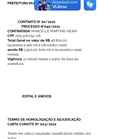
PREFEITURA MUNICIPAL DE MÂNCIO LIMA
CONTRATO N° 20/2021
PROCESSO N°042/2021
CONTRATADA
: MARCELLE MARTINS VIEIRA
CPF
:
005.328.052-08
Total Geral no valor de R$
46.800,00
(quarenta e seis mil e oitocentos reais)
sendo R$
3.900,00 (três mil e novecentos reais)
mensal.
Vigência
: 12 (doze) meses a partir da data da
assinatura.
EDITAL E ANEXOS
TERMO DE HOMOLOGAÇÃO E ADJUDICAÇÃO
CARTA CONVITE Nº 003/2021
Tendo em vista o resultado classificatório obtido nos
autos