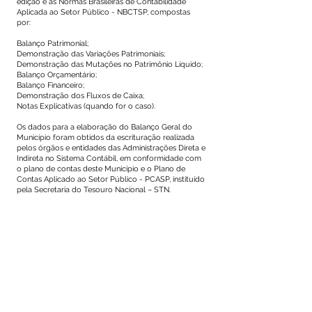
edição e às Normas Brasileiras de Contabilidade
Aplicada ao Setor Público - NBCTSP, compostas
por:
Balanço Patrimonial;
Demonstração das Variações Patrimoniais;
Demonstração das Mutações no Patrimônio Líquido;
Balanço Orçamentário;
Balanço Financeiro;
Demonstração dos Fluxos de Caixa;
Notas Explicativas (quando for o caso).
Os dados para a elaboração do Balanço Geral do
Município foram obtidos da escrituração realizada
pelos órgãos e entidades das Administrações Direta e
Indireta no Sistema Contábil, em conformidade com
o plano de contas deste Município e o Plano de
Contas Aplicado ao Setor Público - PCASP, instituído
pela Secretaria do Tesouro Nacional – STN.