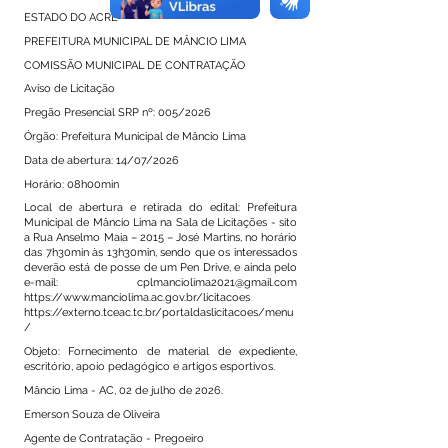
ESTADO DO ACRE
PREFEITURA MUNICIPAL DE MÂNCIO LIMA
COMISSÃO MUNICIPAL DE CONTRATAÇÃO
Aviso de Licitação
Pregão Presencial SRP nº: 005/2026
Órgão: Prefeitura Municipal de Mâncio Lima
Data de abertura: 14/07/2026
Horário: 08h00min
Local de abertura e retirada do edital: Prefeitura
Municipal de Mâncio Lima na Sala de Licitações - sito
a Rua Anselmo Maia – 2015 – José Martins, no horário
das 7h30min às 13h30min, sendo que os interessados
deverão está de posse de um Pen Drive, e ainda pelo
e-mail:
cplmanciolima2021@gmail.com
https://www.manciolima.ac.gov.br/licitacoes
https://externo.tceac.tc.br/portaldaslicitacoes/menu
/
Objeto: Fornecimento de material de expediente,
escritório, apoio pedagógico e artigos esportivos.
Mâncio Lima - AC, 02 de julho de 2026.
Emerson Souza de Oliveira
Agente de Contratação - Pregoeiro