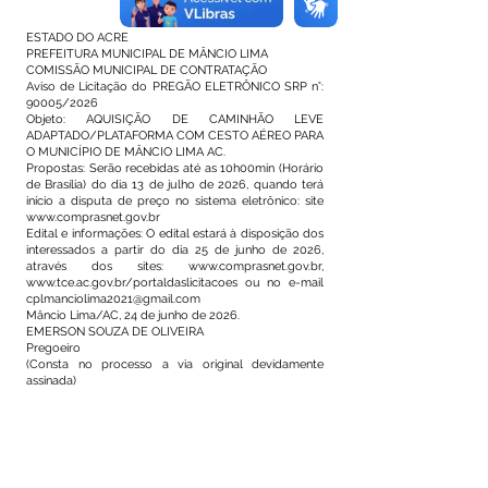
ESTADO DO ACRE
PREFEITURA MUNICIPAL DE MÂNCIO LIMA
COMISSÃO MUNICIPAL DE CONTRATAÇÃO
Aviso de Licitação do PREGÃO ELETRÔNICO SRP n°:
90005/2026
Objeto: AQUISIÇÃO DE CAMINHÃO LEVE
ADAPTADO/PLATAFORMA COM CESTO AÉREO PARA
O MUNICÍPIO DE MÂNCIO LIMA AC.
Propostas: Serão recebidas até as 10h00min (Horário
de Brasília) do dia 13 de julho de 2026, quando terá
início a disputa de preço no sistema eletrônico: site
www.comprasnet.gov.br
Edital e informações: O edital estará à disposição dos
interessados a partir do dia 25 de junho de 2026,
através dos sites:
www.comprasnet.gov.br
,
www.tce.ac.gov.br/portaldaslicitacoes
ou no e-mail
cplmanciolima2021@gmail.com
Mâncio Lima/AC, 24 de junho de 2026.
EMERSON SOUZA DE OLIVEIRA
Pregoeiro
(Consta no processo a via original devidamente
assinada)