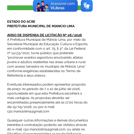
Visualizar
ESTADO DO ACRE
PREFEITURA MUNICIPAL DE M}ANCIO LIMA
AVISO DE DISPENSA DE LICITAÇÃO Nº 06/2026
A Prefeitura Municipal de Mâncio Lima, por meio da
Secretaria Municipal de Educação Cultura e Esporte,
em conformidade com o art. 75, § 3º, da Lei Federal
nº 14.133/2021, torna público que pretende
“promover eventos esportivos envolvendo atletas
jovens e adultos residentes nas áreas urbana e rural
com acesso terrestre no município de Mâncio Lima”
conforme exigências estabelecidas no Termo de
Referência e seus anexos.
Eventuais interessados podem apresentar proposta
de preço no período de 7 a 10 de julho de 2026,
oportunidade em que esta Prefeitura escolherá a
mais vantajosa. As propostas deverão ser
encaminhadas presencialmente até às 17:00 horas do
dia 15/05/2026, ou por e-mail:
cpc.manciolima@gmail.com
Quaisquer outras informações e demais documentos
inerentes à contratação poderão ser obtidos através
do e-mail:
cpc.manciolima@gmail.com
, ou ainda no
Site
https://www.manciolima.ac.gov.br/licitacoes.