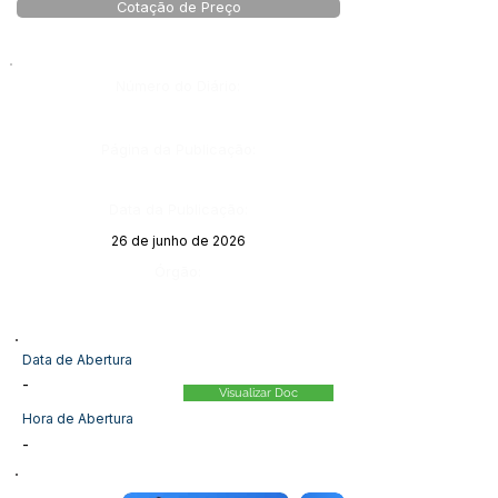
Cotação de Preço
Número do Diário:
Página da Publicação:
Data da Publicação:
26 de junho de 2026
Órgão:
Data de Abertura
-
Visualizar Doc
Hora de Abertura
-