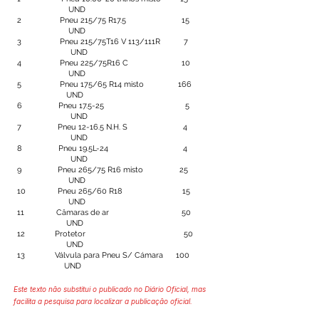
UND
2 Pneu 215/75 R17.5 15
UND
3 Pneu 215/75T16 V 113/111R 7
UND
4 Pneu 225/75R16 C 10
UND
5 Pneu 175/65 R14 misto 166
UND
6 Pneu 17.5-25 5
UND
7 Pneu 12-16.5 N.H. S 4
UND
8 Pneu 19.5L-24 4
UND
9 Pneu 265/75 R16 misto 25
UND
10 Pneu 265/60 R18 15
UND
11 Câmaras de ar 50
UND
12 Protetor 50
UND
13 Válvula para Pneu S/ Cámara 100
UND
Este texto não substitui o publicado no Diário Oficial, mas
facilita a pesquisa para localizar a publicação oficial.