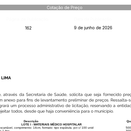
Cotação de Preço
Página da Publicação:
Data da Publicação:
9 de junho de 2026
162
 LIMA
através da Secretaria de Saúde, solicita que seja fornecido preç
 anexo para fins de levantamento preliminar de preços. Ressalta-
rará um processo administrativo de licitação, reservando a entidade
jeitar todos, desde que haja conveniência para o município.
Descrição
Qu
LOTE I - MATERIAIS MÉDICO HOSPITALAR
escartável, comprimento: 14cm, formato: tipo espátula. pct c/ 100 unid
500
1 litro
300