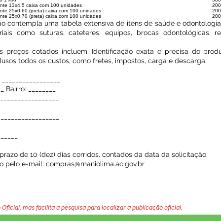
mente 13x4,5 caixa com 100 unidades
200
ente 25x0,60 (preta) caixa com 100 unidades
200
ente 25x0,70 (preta) caixa com 100 unidades
200
ão contempla uma tabela extensiva de itens de saúde e odontologi
iais como suturas, cateteres, equipos, brocas odontológicas, re
s preços cotados incluem: Identificação exata e precisa do produ
nclusos todos os custos, como fretes, impostos, carga e descarga.
_________________
_ Bairro: ________
__________________
 _________________
____
______
razo de 10 (dez) dias corridos, contados da data da solicitação.
o pelo e-mail:
compras@maniolima.ac.gov.br
 Oficial, mas facilita a pesquisa para localizar a publicação oficial.