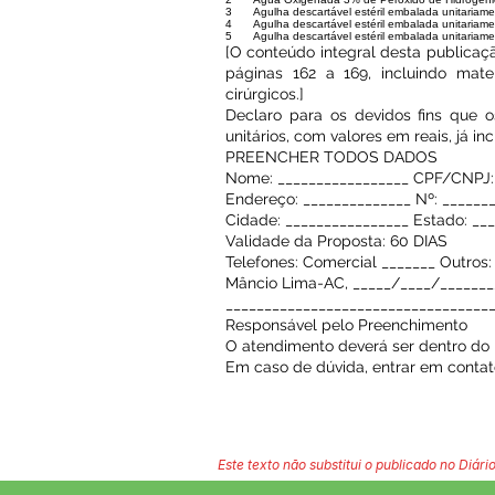
3
Agulha descartável estéril embalada unitaria
4
Agulha descartável estéril embalada unitariam
5
Agulha descartável estéril embalada unitariam
[O conteúdo integral desta publicaç
páginas 162 a 169, incluindo mater
cirúrgicos.]
Declaro para os devidos fins que o
unitários, com valores em reais, já i
PREENCHER TODOS DADOS
Nome: _________________ CPF/CNPJ: 
Endereço: ______________ Nº: _______
Cidade: ________________ Estado: __
Validade da Proposta: 60 DIAS
Telefones: Comercial _______ Outros:
Mâncio Lima-AC, _____/____/_______
__________________________________
Responsável pelo Preenchimento
O atendimento deverá ser dentro do p
Em caso de dúvida, entrar em contat
Este texto não substitui o publicado no Diário