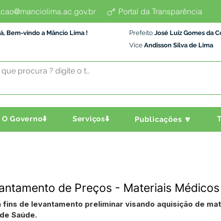
cao@manciolima.ac.gov.br
Portal da Transparência
á, Bem-vindo a Mâncio Lima !
Prefeito
José Luiz Gomes da C
Vice
Andisson Silva de Lima
O Governo⬇️
Serviços⬇️
T
Publicações 🔽
antamento de Preços - Materiais Médicos
 fins de levantamento preliminar visando aquisição de mat
 de Saúde.