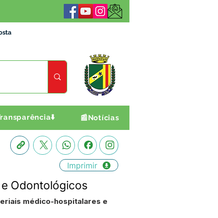
osta
ransparência⬇️
📰Notícias
Imprimir
 e Odontológicos
eriais médico-hospitalares e