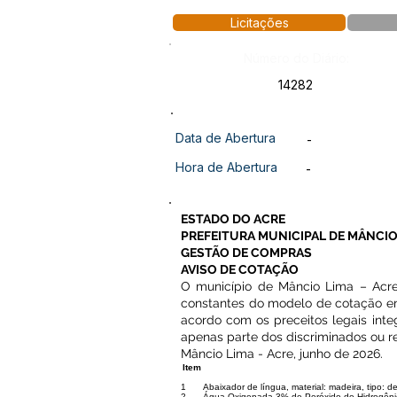
Licitações
Número do Diário:
14282
Data de Abertura
-
Hora de Abertura
-
ESTADO DO ACRE
PREFEITURA MUNICIPAL DE MÂNCIO
GESTÃO DE COMPRAS
AVISO DE COTAÇÃO
O município de Mâncio Lima – Acre, 
constantes do modelo de cotação em
acordo com os preceitos legais integ
apenas parte dos discriminados ou re
Mâncio Lima - Acre, junho de 2026.
Item
1
Abaixador de língua, material: madeira, tipo: d
2
Água Oxigenada 3% de Peróxido de Hidrogênio 