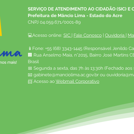
SERVIÇO DE ATENDIMENTO AO CIDADÃO (SIC) E 
Prefeitura de Mâncio Lima - Estado do Acre
CNPJ 04.059.671/0001-89
💻Acesso online: 
SIC 
| 
Fale Conosco
 | 
Ouvidoria
| 
Ma
📱Fone: +55 (68) 3343-1445 (Responsável Jenildo Ca
🏢 Rua Anselmo Maia, n°2015, Bairro José Martins C
Brasil
📅 Segunda a sexta, das 7h às 13:30h (Fechado aos
📧 
gabinete@manciolima.ac.gov.br
 ou 
ouvidoria@ma
📨 Acesso ao 
Webmail Corporativo