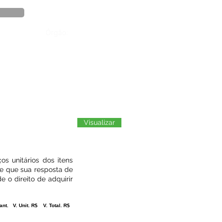
Órgão:
Visualizar
os unitários dos itens
se que sua resposta de
 o direito de adquirir
ant.
V. Unit. R$
V. Total. R$