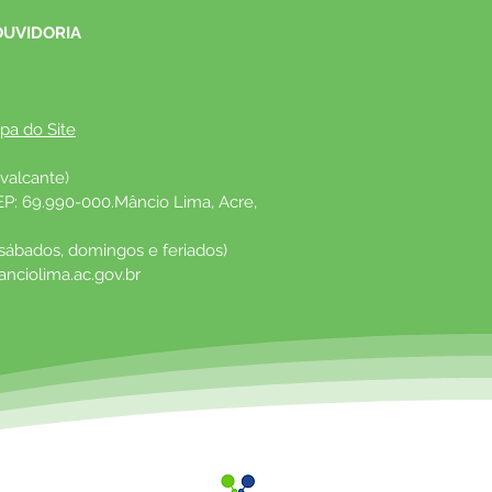
OUVIDORIA
pa do Site
valcante)
EP: 69.990-000.Mâncio Lima, Acre, 
 sábados, domingos e feriados)
nciolima.ac.gov.br