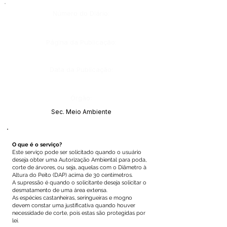
Número do Diário:
Página da Publicação:
Data da Publicação:
Órgão:
Sec. Meio Ambiente
O que é o serviço?
Este serviço pode ser solicitado quando o usuário
deseja obter uma Autorização Ambiental para poda,
corte de árvores, ou seja, aquelas com o Diâmetro à
Altura do Peito (DAP) acima de 30 centímetros.
A supressão é quando o solicitante deseja solicitar o
desmatamento de uma área extensa.
As espécies castanheiras, seringueiras e mogno
devem constar uma justificativa quando houver
necessidade de corte, pois estas são protegidas por
lei.