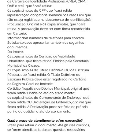
da Carteira de Identidade Profissional (CREA, CRM,
OAB e etc.), que ficará retida;
01 cópia simples do CPF que ficará retida
(apresentação obrigatória somente nos casos em que
não esteja registrado no documento de identificação);
Procuração, Original e 01 cópia simples, que ficará
retida. A procuração deve ser com firma reconhecida
em Cartório;
Informar dois números de telefones para contato.
Solicitante deve apresentar também os seguintes
documentos
Do Imóvel:
01 cópia simples da Certidão de Viabilidade
Urbanística, que ficará retida. Emitida pela Secretaria
Municipal da Cidade.
01 cópia simples do Título Definitivo OU da Escritura
Pública, que ficará retida. O Título Definitivo ou
Escritura Pública deve estar registrado no Cartório
de Registro Geral de Imóveis;
Certidão Negativa de Débitos Municipal, original que
ficará retida. Obtida no ato do atendimento;
01 cópia simples do Comprovante de Endereço, que
ficará retida OU Declaração de Endereço, original que
ficará retida. A Declaração pode ser feita de próprio
punho ou obtida no ato do atendimento.
Qual o prazo de atendimento e/ou execução?
Prazo para retirar o documento: Até 90 dias corridos,
se forem atendidos todos os quesitos necessários.