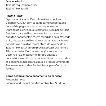
Qual o valor?
Taxa de requerimento: R$
Taxa Ambiental: R$
Passo a Passo
O processo inicia na Central de Atendimento ao
Cidadão (CAC´S), com toda documentação básica
necessária, paga-se a taxa de requerimento.
O processo é enviado a Secretaria Municipal de Meio
Ambiente para análise documental, se todos os
quesitos documentais forem atendidos, será marcada
a vistoria, para a análise técnica do estado da árvore.
Se todos os quesitos forem atendidos é emitido a
Taxa Ambiental. A árvore precisa possuir Diâmetro à
Altura do Peito (DAP) acima de 30 centímetros.
Caso não haja o atendimento dos quesitos
necessários é emitido um parecer técnico, com todas
as pendências necessárias para o prosseguimento do
Processo de Autorização Ambiental para Corte de
Árvore.
Como acompanhar o andamento do serviço?
Presencialmente
Secretaria Municipal de Meio Ambiente - SEMEIA
Endereço:
Telefone: (68)
Este texto não substitui o publicado no Diário Oficial, mas
facilita a pesquisa para localizar a publicação oficial.