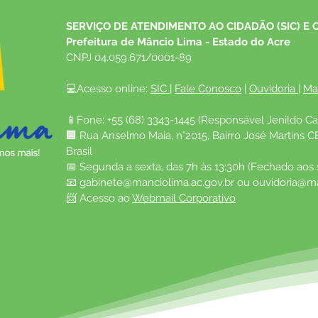
SERVIÇO DE ATENDIMENTO AO CIDADÃO (SIC) E 
Prefeitura de Mâncio Lima - Estado do Acre
CNPJ 04.059.671/0001-89
💻Acesso online: 
SIC 
| 
Fale Conosco
 | 
Ouvidoria
| 
Ma
📱Fone: +55 (68) 3343-1445 (Responsável Jenildo Ca
🏢 Rua Anselmo Maia, n°2015, Bairro José Martins C
Brasil
📅 Segunda a sexta, das 7h às 13:30h (Fechado aos
📧 
gabinete@manciolima.ac.gov.br
 ou 
ouvidoria@ma
📨 Acesso ao 
Webmail Corporativo