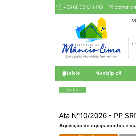
+55 68 3343 1445
comunica
Ol
🏠Início
Município⬇️
Voltar
Ata N°10/2026 - PP S
Aquisição de equipamentos e ma