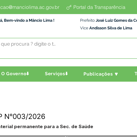
cao@manciolima.ac.gov.br
Portal da Transparência
á, Bem-vindo a Mâncio Lima !
Prefeito
José Luiz Gomes da C
Vice
Andisson Silva de Lima
O Governo⬇️
Serviços⬇️
T
Publicações 🔽
RP N°003/2026
terial permanente para a Sec. de Saúde