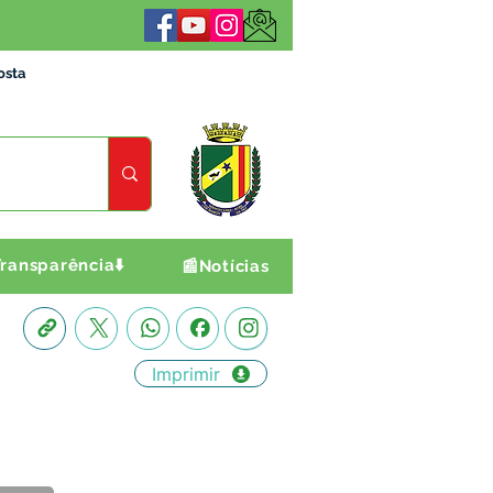
osta
ransparência⬇️
📰Notícias
Imprimir