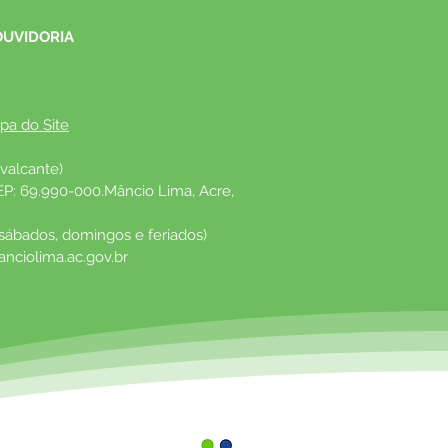
OUVIDORIA
pa do Site
valcante)
EP: 69.990-000.Mâncio Lima, Acre, 
 sábados, domingos e feriados)
nciolima.ac.gov.br