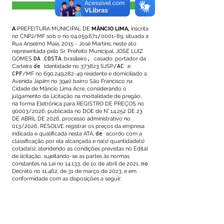
Visualizar
A
PREFEITURA MUNICIPAL DE
MÂNCIO LIMA,
inscrita
no CNPJ/MF sob o no
04.059.671
/
0001-89, situada a
Rua Anselmo Maia, 2015 - José Martins, neste ato
representada pelo Sr. Prefeito Municipal, JOSÉ LUIZ
GOMES
DA COSTA
, brasileiro
,
casado, portador da
Carteira
de
Identidade no 373823 SJSP
/AC
e
CPF
/MF no
690.249.282-49
residente e domiciliado a
Avenida Japiim no 3940 bairro São Francisco na
Cidade de Mâncio Lima Acre, considerando o
julgamento da Licitação na modalidade de pregão,
na forma Eletrônica para REGISTRO DE PREÇOS no
90003/2026, publicada no DOE de N° 14.252 DE 23
DE ABRIL DE 2026, processo administrativo no
013/2026, RESOLVE registrar os preços da empresa
indicada e qualificada nesta ATA,
de
acordo com a
classificação por ela alcançada e na(s) quantidade(s)
cotada(s), atendendo as condições previstas no Edital
de licitação, sujeitando-se as partes às normas
constantes na Lei no 14.133, de 1o de abril de 2021,
no
Decreto no 11.462, de 31 de março de 2023, e em
conformidade com as disposições a seguir: