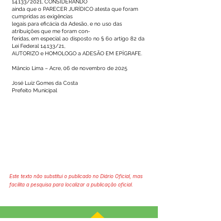
14.133/2021, CONSIDERANDO
ainda que o PARECER JURÍDICO atesta que foram
cumpridas as exigências
legais para eficácia da Adesão, e no uso das
atribuições que me foram con-
feridas, em especial ao disposto no § 6o artigo 82 da
Lei Federal 14.133/21,
AUTORIZO e HOMOLOGO a ADESÃO EM EPÍGRAFE.
Mâncio Lima – Acre, 06 de novembro de 2025
José Luiz Gomes da Costa
Prefeito Municipal
Este texto não substitui o publicado no Diário Oficial, mas
facilita a pesquisa para localizar a publicação oficial.