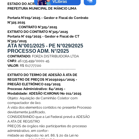
ESTADO DO ACRE
PREFEITURA MUNICIPAL DE MÂNCIO LIMA
Portaria N°019/2025 - Gestor e Fiscal do Contrato
N°325 2025
CONTRATO N°325/2025
EXTRATO DO CONTRATO N°325/2025
Portaria N° 019/2025 - Gestor e Fiscal de CT
N°325/2025
ATA N°001/2025 - PE N°029/2025
PROCESSO ADM. N°/2025
CONTRATADO:
FORZA DISTRIBUIDORA LTDA
CNPJ:
46.135.499/0001-45
VALOR:
R$ 617.777,00
*******************************************************
EXTRATO DO TERMO DE ADESÃO À ATA DE
REGISTRO DE PREÇOS N°2025029.1/2025 -
PREGÃO ELETRÔNICO 029/2025
Processo Administrativo: 84/2025 -
Modalidade: ADESÃO (CARONA) No 011/2025
Objeto: Aquisição de Caminhão Coletor com
compactador de lixo.
À vista dos elementos contidos no presente Processo
devidamente justificado,
CONSIDERANDO que a Lei Federal prevê a ADESÃO
A ATA DE REGISTRO
PREÇOS de órgãos não participantes do processo
administrativo, em confor-
midade ao disposto no art. 86, § 2o da Lei no