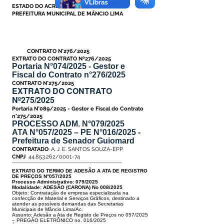
ESTADO DO ACRE
PREFEITURA MUNICIPAL DE MÂNCIO LIMA
CONTRATO N°276/2025
EXTRATO DO CONTRATO Nº276/2025
Portaria N°074/2025 - Gestor e
Fiscal do Contrato n°276/2025
CONTRATO N°275/2025
EXTRATO DO CONTRATO
Nº275/2025
Portaria N°089/2025 - Gestor e Fiscal do Contrato
n°275/2025
PROCESSO ADM. N°079/2025
ATA N°057/2025 – PE N°
016/2025 -
Prefeitura de Senador Guiomard
CONTRATADO
: A. J. E. SANTOS SOUZA-EPP
CNPJ
44.853.262/0001-74
*******************************************************
EXTRATO DO TERMO DE ADESÃO A ATA DE REGISTRO
DE PREÇOS N°057/2025
Processo Administrativo: 079/2025
Modalidade: ADESÃO (CARONA) No 008/2025
Objeto: Contratação de empresa especializada na
confecção de Material e
Serviços Gráficos, destinado a
atender as possíveis demandas das Secreta
rias
Municipais de Mâncio Lima/Ac.
Assunto: Adesão a Ata de Registo de Preços no 057/2025
– PREGÃO ELE
TRÔNICO no. 016/2025