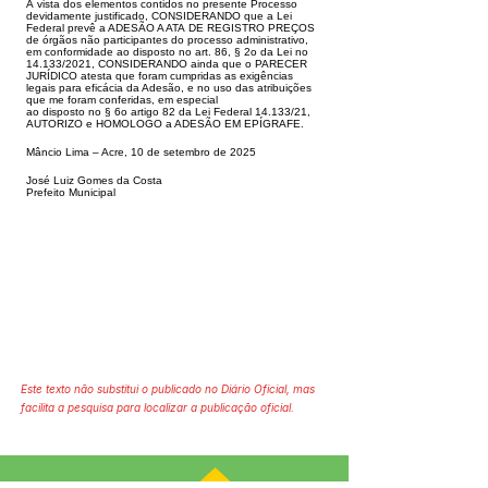
À vista dos elementos contidos no presente Processo
devidamente jus
tificado, CONSIDERANDO que a Lei
Federal prevê a ADESÃO A ATA
DE REGISTRO PREÇOS
de órgãos não participantes do processo
administrativo,
em conformidade ao disposto no art. 86, § 2o da Lei
no
14.133/2021, CONSIDERANDO ainda que o PARECER
JURÍDICO
atesta que foram cumpridas as exigências
legais para eficácia da Ade
são, e no uso das atribuições
que me foram conferidas, em especial
ao disposto no § 6o artigo 82 da Lei Federal 14.133/21,
AUTORIZO e
HOMOLOGO a ADESÃO EM EPÍGRAFE.
Mâncio Lima – Acre, 10 de setembro de 2025
José Luiz Gomes da Costa
Prefeito Municipal
Este texto não substitui o publicado no Diário Oficial, mas
facilita a pesquisa para localizar a publicação oficial.