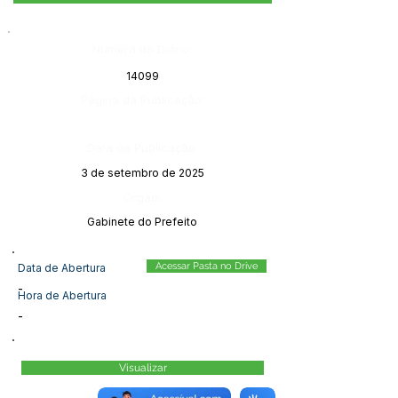
Número do Diário:
14099
Página da Publicação:
Data da Publicação:
3 de setembro de 2025
Órgão:
Gabinete do Prefeito
Acessar Pasta no Drive
Data de Abertura
-
Hora de Abertura
-
Visualizar