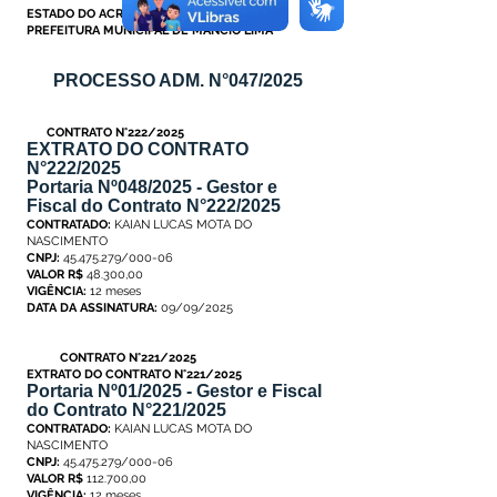
ESTADO DO ACRE
PREFEITURA MUNICIPAL DE MÂNCIO LIMA
PROCESSO ADM. N°047/2025
CONTRATO N°222/2025
EXTRATO DO CONTRATO
N°222/2025
Portaria Nº048/2025 - Gestor e
Fiscal do Contrato N°222/2025
CONTRATADO:
KAIAN LUCAS MOTA DO
NASCIMENTO
CNPJ:
45.475.279/000-06
VALOR R$
48.300,00
VIGÊNCIA:
12 meses
DATA DA ASSINATURA:
09/09/2025
CONTRATO N°221/2025
EXTRATO DO CONTRATO N°221/2025
Portaria Nº01/2025 - Gestor e Fiscal
do Contrato N°221/2025
CONTRATADO:
KAIAN LUCAS MOTA DO
NASCIMENTO
CNPJ:
45.475.279/000-06
VALOR R$
112.700,00
VIGÊNCIA:
12 meses