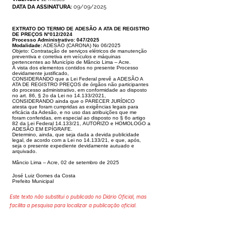
DATA DA ASSINATURA:
09/09/2025
EXTRATO DO TERMO DE ADESÃO A ATA DE REGISTRO
DE PREÇOS N°
012/2024
Processo Administrativo: 047/2025
Modalidade:
ADESÃO (CARONA) No 06/2025
Objeto: Contratação de serviços elétricos de manutenção
preventiva e correti
va em veículos e máquinas
pertencentes ao Município de Mâncio Lima – Acre.
À vista dos elementos contidos no presente Processo
devidamente justificado,
CONSIDERANDO que a Lei Federal prevê a ADESÃO A
ATA DE REGISTRO
PREÇOS de órgãos não participantes
do processo administrativo, em confor
midade ao disposto
no art. 86, § 2o da Lei no 14.133/2021,
CONSIDERANDO
ainda que o PARECER JURÍDICO
atesta que foram cumpridas as exigências
legais para
eficácia da Adesão, e no uso das atribuições que me
foram con
feridas, em especial ao disposto no § 6o artigo
82 da Lei Federal 14.133/21,
AUTORIZO e HOMOLOGO a
ADESÃO EM EPÍGRAFE.
Determino, ainda, que seja dada a devida publicidade
legal, de acordo com a
Lei no 14.133/21, e que, após,
seja o presente expediente devidamente autu
ado e
arquivado.
Mâncio Lima – Acre, 02 de setembro de 2025
José Luiz Gomes da Costa
Prefeito Municipal
Este texto não substitui o publicado no Diário Oficial, mas
facilita a pesquisa para localizar a publicação oficial.