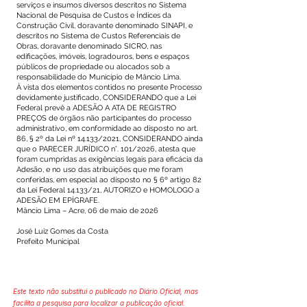
serviços e insumos diversos descritos no Sistema
Nacional de Pesquisa de Custos e Índices da
Construção Civil, doravante denominado SINAPI, e
descritos no Sistema de Custos Referenciais de
Obras, doravante denominado SICRO, nas
edificações, imóveis, logradouros, bens e espaços
públicos de propriedade ou alocados sob a
responsabilidade do Município de Mâncio Lima.
À vista dos elementos contidos no presente Processo
devidamente justificado, CONSIDERANDO que a Lei
Federal prevê a ADESÃO A ATA DE REGISTRO
PREÇOS de órgãos não participantes do processo
administrativo, em conformidade ao disposto no art.
86, § 2º da Lei nº 14.133/2021, CONSIDERANDO ainda
que o PARECER JURÍDICO n°. 101/2026, atesta que
foram cumpridas as exigências legais para eficácia da
Adesão, e no uso das atribuições que me foram
conferidas, em especial ao disposto no § 6º artigo 82
da Lei Federal 14.133/21, AUTORIZO e HOMOLOGO a
ADESÃO EM EPÍGRAFE.
Mâncio Lima – Acre, 06 de maio de 2026
José Luiz Gomes da Costa
Prefeito Municipal
Este texto não substitui o publicado no Diário Oficial, mas
facilita a pesquisa para localizar a publicação oficial.