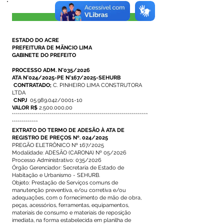
Visualizar
ESTADO DO ACRE
PREFEITURA DE MÃNCIO LIMA
GABINETE DO PREFEITO
PROCESSO ADM. N°035/2026
ATA N°024/2025-PE N°167/2025-SEHURB
CONTRATADO;
C. PINHEIRO LIMA CONSTRUTORA
LTDA
CNPJ
05.989.042
/0001-10
VALOR R$
2.500.000
,00
********************************************************************
*************
EXTRATO DO TERMO DE ADESÃO À ATA DE
REGISTRO DE PREÇOS Nº. 024/2025
PREGÃO ELETRÔNICO Nº 167/2025
Modalidade: ADESÃO (CARONA) Nº 05/2026
Processo Administrativo: 035/2026
Órgão Gerenciador: Secretaria de Estado de
Habitação e Urbanismo - SEHURB.
Objeto: Prestação de Serviços comuns de
manutenção preventiva, e/ou corretiva e/ou
adequações, com o fornecimento de mão de obra,
peças, acessórios, ferramentas, equipamentos,
materiais de consumo e materiais de reposição
imediata, na forma estabelecida em planilha de