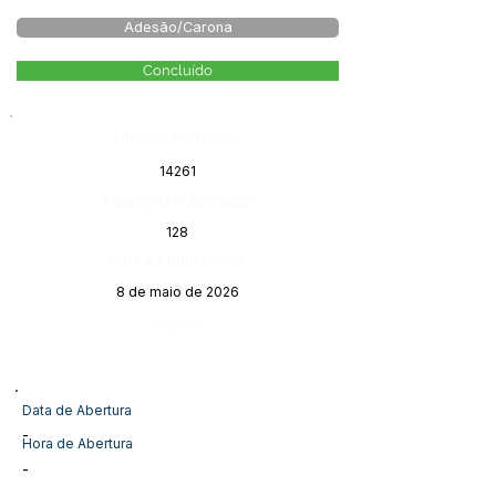
Adesão/Carona
Concluído
Número do Diário:
14261
Página da Publicação:
128
Data da Publicação:
8 de maio de 2026
Órgão:
Data de Abertura
-
Hora de Abertura
-