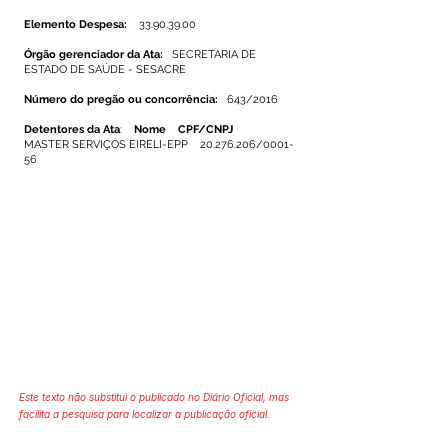
Elemento Despesa:
33.90.39.00
Órgão gerenciador da Ata:
SECRETARIA DE
ESTADO DE SAÚDE - SESACRE
Número do pregão ou concorrência:
643/2016
Detentores da Ata
:
Nome CPF/CNPJ
MASTER SERVIÇOS EIRELI-EPP
20.276.206
/0001-
56
Este texto não substitui o publicado no Diário Oficial, mas
facilita a pesquisa para localizar a publicação oficial.