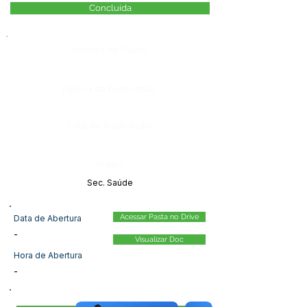
Concluída
Número do Diário:
Página da Publicação:
Data da Publicação:
Órgão:
Sec. Saúde
Acessar Pasta no Drive
Data de Abertura
-
Visualizar Doc
Hora de Abertura
-