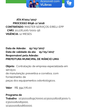
Visualizar
ATA N°001/2017
PROCESSO 8696-2/2016
CONTRATADO:
MASTER SERVIÇOS EIRELI-EPP
CNPJ
:
20.276.206
/0001-56
VIGÊNCIA:
12 MESES
Data de Adesão: 15/05/2017
Data de validade da ata: 15/05/2017
Responsável pela Adesão:
PREFEITURA MUNICIPAL DE MÂNCIO LIMA
Objeto
: Contratação de empresa especializada em
serviços
de manutenção preventiva e corretiva, com
fornecimento de
peças dos equipamentos odontológicos.
Valor
: R$ 394.776,00
Programa de
Trabalho
:
10302111819170000
,
1030212282183000
/1
030211182185000,
10302100821860000
.