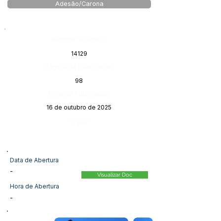
Adesão/Carona
Número do Diário:
14129
Página da Publicação:
98
Data da Publicação:
16 de outubro de 2025
Órgão:
Data de Abertura
-
Visualizar Doc
Hora de Abertura
-