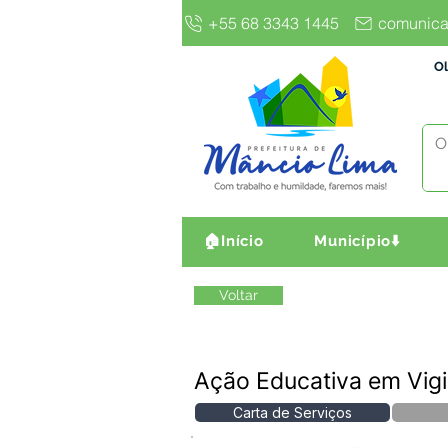
+55 68 3343 1445
comunica
Ol
🏠Início
Município⬇️
Voltar
Ação Educativa em Vig
Carta de Serviços