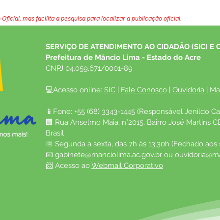
 Oficial, mas facilita a pesquisa para localizar a publicação oficial.
SERVIÇO DE ATENDIMENTO AO CIDADÃO (SIC) E 
Prefeitura de Mâncio Lima - Estado do Acre
CNPJ 04.059.671/0001-89
💻Acesso online: 
SIC 
| 
Fale Conosco
 | 
Ouvidoria
| 
Ma
📱Fone: +55 (68) 3343-1445 (Responsável Jenildo Ca
🏢 Rua Anselmo Maia, n°2015, Bairro José Martins C
Brasil
📅 Segunda a sexta, das 7h às 13:30h (Fechado aos
📧 
gabinete@manciolima.ac.gov.br
 ou 
ouvidoria@ma
📨 Acesso ao 
Webmail Corporativo