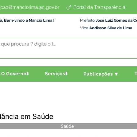
cao@manciolima.ac.gov.br
Portal da Transparência
á, Bem-vindo a Mâncio Lima !
Prefeito
José Luiz Gomes da C
Vice
Andisson Silva de Lima
O Governo⬇️
Serviços⬇️
T
Publicações 🔽
ilância em Saúde
Saúde