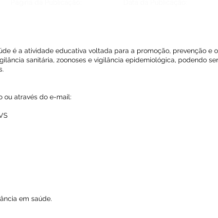
Página da Publicação:
Data da Publicação:
de é a atividade educativa voltada para a promoção, prevenção e 
gilância sanitária, zoonoses e vigilância epidemiológica, podendo se
s.
io ou através do e-mail:
DVS
lância em saúde.