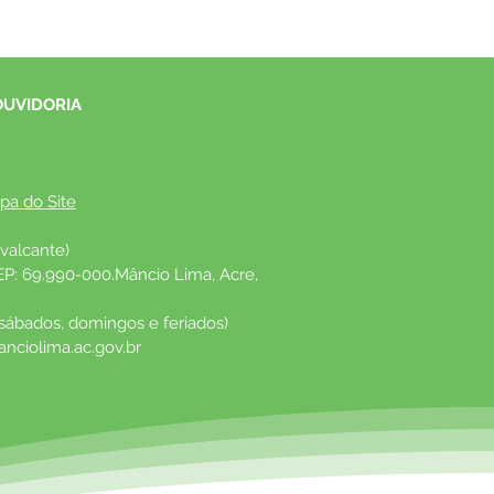
OUVIDORIA
pa do Site
valcante)
EP: 69.990-000.Mâncio Lima, Acre, 
 sábados, domingos e feriados)
nciolima.ac.gov.br