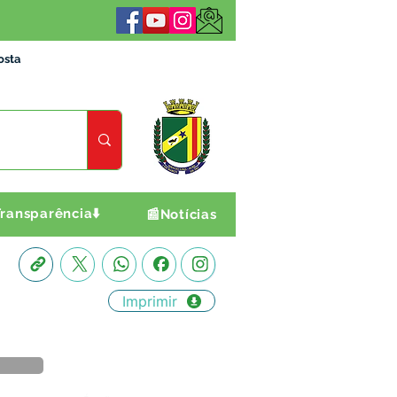
osta
ransparência⬇️
📰Notícias
Imprimir