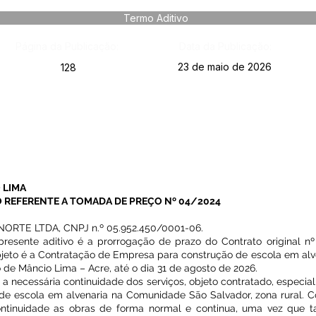
Termo Aditivo
Página da Publicação:
Data da Publicação:
23 de maio de 2026
128
 LIMA
 REFERENTE A TOMADA DE PREÇO Nº 04/2024
TE LTDA, CNPJ n.º 05.952.450/0001-06.
resente aditivo é a prorrogação de prazo do Contrato original n
jeto é a Contratação de Empresa para construção de escola em al
o de Mâncio Lima – Acre, até o dia 31 de agosto de 2026.
a necessária continuidade dos serviços, objeto contratado, especia
 de escola em alvenaria na Comunidade São Salvador, zona rural. 
ontinuidade as obras de forma normal e continua, uma vez que 