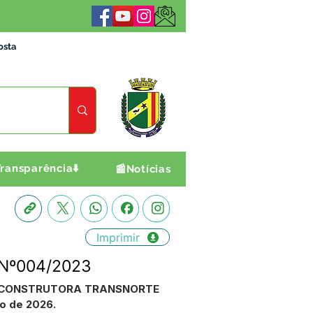
osta
ransparência⬇️
📰Notícias
Imprimir
P Nº004/2023
resa CONSTRUTORA TRANSNORTE
o de 2026.