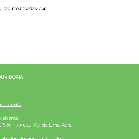
.
, não modificadas por
OUVIDORIA
pa do Site
valcante)
EP: 69.990-000.Mâncio Lima, Acre, 
 sábados, domingos e feriados)