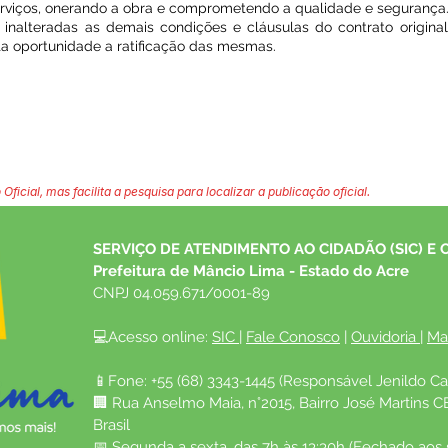
erviços, onerando a obra e comprometendo a qualidade e segurança
alteradas as demais condições e cláusulas do contrato original
ta oportunidade a ratificação das mesmas.
 Oficial, mas facilita a pesquisa para localizar a publicação oficial.
SERVIÇO DE ATENDIMENTO AO CIDADÃO (SIC) E 
Prefeitura de Mâncio Lima - Estado do Acre
CNPJ 04.059.671/0001-89
💻Acesso online: 
SIC 
| 
Fale Conosco
 | 
Ouvidoria
| 
Ma
📱Fone: +55 (68) 3343-1445 (Responsável Jenildo Ca
🏢 Rua Anselmo Maia, n°2015, Bairro José Martins C
Brasil
📅 Segunda a sexta, das 7h às 13:30h (Fechado aos