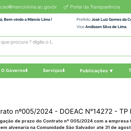
cao@manciolima.ac.gov.br
Portal da Transparência
á, Bem-vindo a Mâncio Lima !
Prefeito
José Luiz Gomes da C
Vice
Andisson Silva de Lima
O Governo⬇️
Serviços⬇️
T
Publicações 🔽
ntrato nº005/2024 - DOEAC N°14272 - T
rrogação de prazo do Contrato nº 005/2024 com a emp
em alvenaria na Comunidade São Salvador até 31 de agost