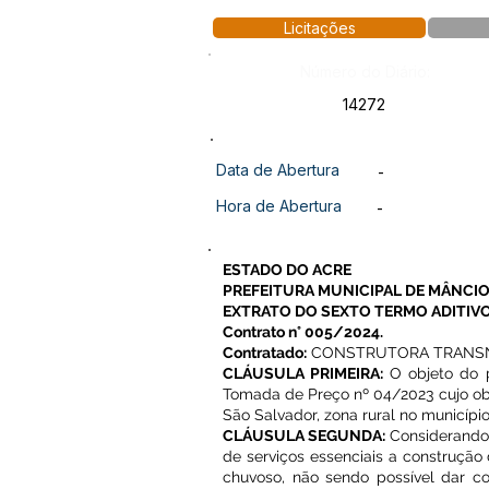
Licitações
Número do Diário:
14272
Data de Abertura
-
Hora de Abertura
-
ESTADO DO ACRE
PREFEITURA MUNICIPAL DE MÂNCIO
EXTRATO DO SEXTO TERMO ADITIVO
Contrato n° 005/2024.
Contratado:
CONSTRUTORA TRANSNOR
CLÁUSULA PRIMEIRA:
O objeto do p
Tomada de Preço nº 04/2023 cujo ob
São Salvador, zona rural no municípi
CLÁUSULA SEGUNDA:
Considerando 
de serviços essenciais a construção
chuvoso, não sendo possível dar c