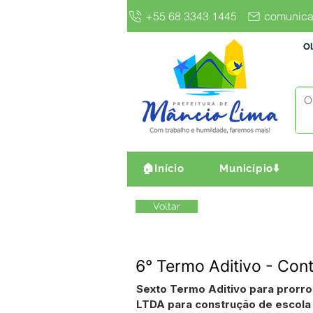
+55 68 3343 1445
comunica
Ol
🏠Início
Município⬇️
Voltar
6° Termo Aditivo - Co
Sexto Termo Aditivo para pro
LTDA para construção de escola 