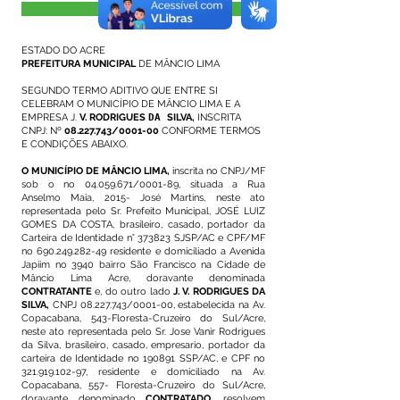
Visualizar
ESTADO DO ACRE
PREFEITURA MUNICIPAL
DE MÂNCIO LIMA
SEGUNDO TERMO ADITIVO QUE ENTRE SI
CELEBRAM O MUNICÍPIO DE MÂNCIO LIMA E A
EMPRESA J.
V. RODRIGUES
DA
SILVA,
INSCRITA
CNPJ: Nº
08.227.743
/0001-00
CONFORME TERMOS
E CONDIÇÕES ABAIXO.
O MUNICÍPIO DE MÂNCIO LIMA,
inscrita no CNPJ/MF
sob o no
04.059.671
/0001-89, situada a Rua
Anselmo Maia, 2015- José Martins, neste ato
representada pelo Sr. Prefeito Municipal, JOSÉ LUIZ
GOMES DA COSTA, brasileiro, casado, portador da
Carteira de Identidade n° 373823 SJSP/AC e CPF/MF
no
690.249.282-49
residente e domiciliado a Avenida
Japiim no 3940 bairro São Francisco na Cidade de
Mâncio Lima Acre, doravante denominada
CONTRATANTE
e, do outro lado
J. V. RODRIGUES DA
SILVA,
CNPJ
08.227.743
/0001-00, estabelecida na Av.
Copacabana, 543-Floresta-Cruzeiro do Sul/Acre,
neste ato representada pelo Sr. Jose Vanir Rodrigues
da Silva, brasileiro, casado, empresario, portador da
carteira de Identidade no 190891 SSP/AC, e CPF no
321.919.102-97
, residente e domiciliado na Av.
Copacabana, 557- Floresta-Cruzeiro do Sul/Acre,
doravante denominado
CONTRATADO
, resolvem