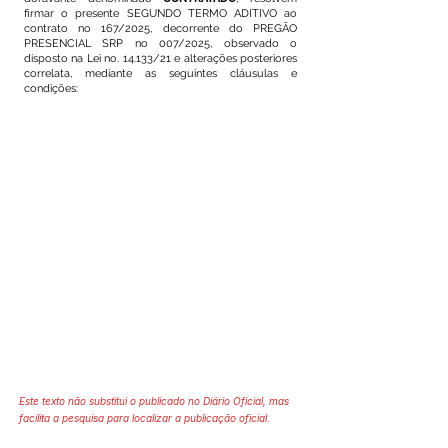
firmar o presente SEGUNDO TERMO ADITIVO ao
contrato no 167/2025, decorrente do PREGÃO
PRESENCIAL SRP no 007/2025, observado o
disposto na Lei no. 14.133/21 e alterações posteriores
correlata, mediante as seguintes cláusulas e
condições:
Este texto não substitui o publicado no Diário Oficial, mas
facilita a pesquisa para localizar a publicação oficial.