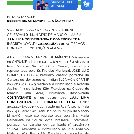
Visualizar
ESTADO DO ACRE
PREFEITURA MUNICIPAL
DE
MÂNCIO LIMA
SEGUNDO TERMO ADITIVO QUE ENTRE SI
CELEBRAM
O
MUNICÍPIO DE MÂNCIO LIMA E A
J.A.N. LIMA CONSTRUTORA E COMERCIO LTDA,
INSCRITA NO CNPJ:
40.222.258
/0001-57
TERMOS
CONFORME E CONDIÇÕES ABAIXO.
A PREFEITURA MUNICIPAL DE MÂNCIO LIMA, inscrita
no CNPJ/MF sob o no
04.059.671
/0001-89, situada a
Rua Mimosa Sá, n° 21 - Centro, neste ato
representada pelo Sr. Prefeito Municipal, JOSÉ LUIZ
GOMES DA COSTA, brasileiro, casado, portador da
Carteira de Identidade no 373823 SJSP/AC e CPF/MF
no
690.249.282-49
residente e domiciliado a Avenida
Japiim n° 3940 bairro São Francisco na Cidade de
Mâncio Lima Acre, doravante denominada
CONTRATANTE
e, do outro lado
J.A.N. LIMA
CONSTRUTORA E COMERCIO LTDA
CNPJ:
40.222.258
/0001-57, com sede na Rua Anselmo Maia
no 4632 Bairro São Francisco no Município de Mâncio
Lima/AC, neste ato representada pela Sra. Maria
Galberlene de Souza Mota, brasileira, Enfermeira,
portador da carteira de Identidade n°
1101893-3
SSP/AC, residente e domiciliado na Rua Anselmo
Maia no 4632 Bairro São Francisco no município de