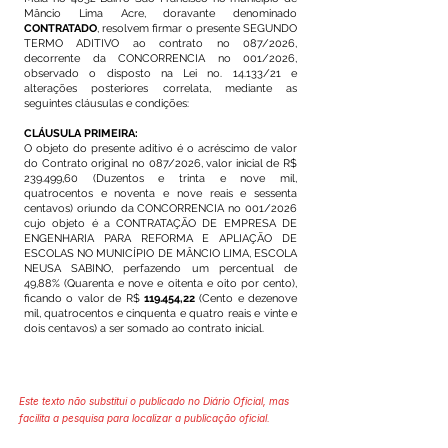
Mâncio Lima Acre, doravante denominado
CONTRATADO
, resolvem firmar o presente SEGUNDO
TERMO ADITIVO ao contrato no 087/2026,
decorrente da CONCORRENCIA no 001/2026,
observado o disposto na Lei no. 14.133/21 e
alterações posteriores correlata, mediante as
seguintes cláusulas e condições:
CLÁUSULA PRIMEIRA:
O objeto do presente aditivo é o acréscimo de valor
do Contrato original no 087/2026, valor inicial de R$
239.499,60 (Duzentos e trinta e nove mil,
quatrocentos e noventa e nove reais e sessenta
centavos) oriundo da CONCORRENCIA no 001/2026
cujo objeto é a CONTRATAÇÃO DE EMPRESA DE
ENGENHARIA PARA REFORMA E APLIAÇÃO DE
ESCOLAS NO MUNICÍPIO DE MÂNCIO LIMA, ESCOLA
NEUSA SABINO, perfazendo um percentual de
49,88% (Quarenta e nove e oitenta e oito por cento),
ficando o valor de R$
119.454,22
(Cento e dezenove
mil, quatrocentos e cinquenta e quatro reais e vinte e
dois centavos) a ser somado ao contrato inicial.
Este texto não substitui o publicado no Diário Oficial, mas
facilita a pesquisa para localizar a publicação oficial.