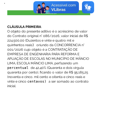
Visualizar
CLÁUSULA PRIMEIRA
:
O objeto do presente aditivo é o acréscimo de valor
do Contrato original n° 086/2026, valor inicial de R$
224.500,00 (Duzentos e vinte e quatro mil e
quinhentos reais
)
oriundo da CONCORRENCIA n°
001/2026 cujo objeto é a CONTRATAÇÃO DE
EMPRESA DE ENGENHARIA PARA REFORMA E
APLIAÇÃO DE ESCOLAS NO MUNICÍPIO DE MÂNCIO
LIMA, ESCOLA MÂNCIO LIMA, perfazendo um
percentual
de 42,40% (Quarenta e dois virgula
quarenta por cento), ficando o valor de R$ 95.185,25
(noventa e cinco. mil cento e oitenta e cinco reais e
vinte e cinco
centavos)
a ser somado ao contrato
inicial.