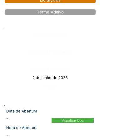
Licitações
Termo Aditivo
Número do Diário:
Página da Publicação:
Data da Publicação:
2 de junho de 2026
Órgão:
Data de Abertura
-
Visualizar Doc
Hora de Abertura
-