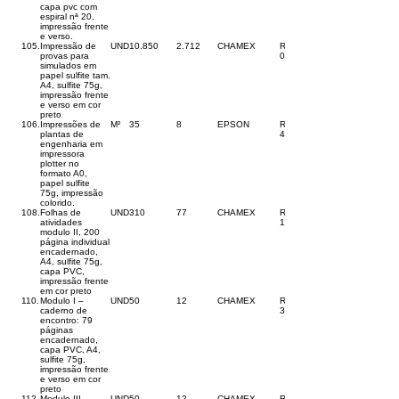
capa pvc com
espiral nª 20,
impressão frente
e verso.
105.
Impressão de
UND
10.850
2.712
CHAMEX
R$
provas para
0,75
simulados em
papel sulfite tam.
A4, sulfite 75g,
impressão frente
e verso em cor
preto
106.
Impressões de
M²
35
8
EPSON
R$
plantas de
40,00
engenharia em
impressora
plotter no
formato A0,
papel sulfite
75g, impressão
colorido.
108.
Folhas de
UND
310
77
CHAMEX
R$
atividades
100,00
modulo II, 200
página individual
encadernado,
A4, sulfite 75g,
capa PVC,
impressão frente
em cor preto
110.
Modulo I –
UND
50
12
CHAMEX
R$
caderno de
35,00
encontro: 79
páginas
encadernado,
capa PVC, A4,
sulfite 75g,
impressão frente
e verso em cor
preto
112.
Modulo III –
UND
50
12
CHAMEX
R$