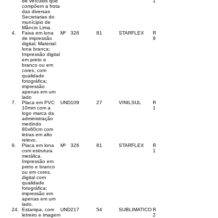
de veículos que
130,00
compõem a frota
das diversas
Secretarias do
munícipio de
Mâncio Lima.
4.
Faixa em lona
M²
326
81
STARFLEX
R$
de impressão
99,00
digital; Material:
lona branca;
Impressão digital
em preto e
branco ou em
cores, com
qualidade
fotográfica;
impressão
apenas em um
lado
7.
Placa em PVC
UND
109
27
VINILSUL
R$
10mm com a
147,00
logo marca da
administração
medindo
80x60cm com
letras em alto
relevo.
9.
Placa em lona
M²
326
81
STARFLEX
R$
com estrutura
145,00
metálica.
Impressão em
preto e branco
ou em cores,
digital com
qualidade
fotográfica;
impressão em
apenas em um
lado.
24.
Estampa, com
UND
217
54
SUBLIMATICO
R$
letreiro e imagem
26,00