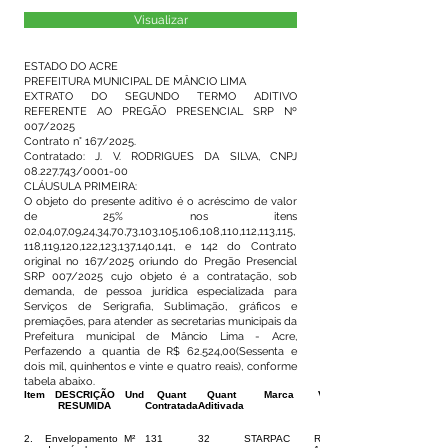
Visualizar
ESTADO DO ACRE
PREFEITURA MUNICIPAL DE MÂNCIO LIMA
EXTRATO DO SEGUNDO TERMO ADITIVO
REFERENTE AO PREGÃO PRESENCIAL SRP Nº
007/2025
Contrato n° 167/2025.
Contratado: J. V. RODRIGUES DA SILVA, CNPJ
08.227.743
/0001-00
CLÁUSULA PRIMEIRA:
O objeto do presente aditivo é o acréscimo de valor
de 25% nos itens
02,04,07,09,24,34,70,73,103,105,106,108,110,112,113,115,
118,119,120,122,123,137,140,141, e 142 do Contrato
original no 167/2025 oriundo do Pregão Presencial
SRP 007/2025 cujo objeto é a contratação, sob
demanda, de pessoa jurídica especializada para
Serviços de Serigrafia, Sublimação, gráficos e
premiações, para atender as secretarias municipais da
Prefeitura municipal de Mâncio Lima - Acre,
Perfazendo a quantia de R$ 62.524,00(Sessenta e
dois mil, quinhentos e vinte e quatro reais), conforme
tabela abaixo.
Item
DESCRIÇÃO
Und
Quant
Quant
Marca
Valor
RESUMIDA
Contratada
Aditivada
2.
Envelopamento
M²
131
32
STARPAC
R$