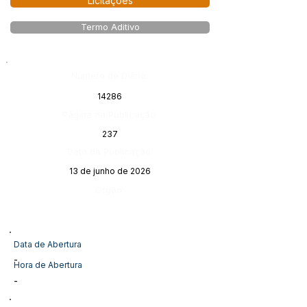
Licitações
Termo Aditivo
Número do Diário:
14286
Página da Publicação:
237
Data da Publicação:
13 de junho de 2026
Órgão:
Data de Abertura
-
Hora de Abertura
-