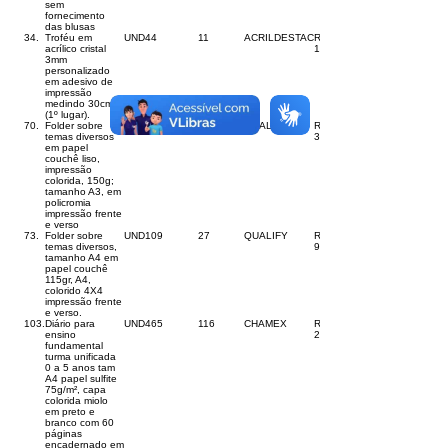
sem
fornecimento
das blusas
34.
Troféu em
UND
44
11
ACRILDESTAC
R$
acrílico cristal
123,00
3mm
personalizado
em adesivo de
impressão
medindo 30cm
(1º lugar).
70.
Folder sobre
UND
543
135
QUALIFY
R$
temas diversos
3,30
em papel
couchê liso,
impressão
colorida, 150g;
tamanho A3, em
policromia
impressão frente
e verso
73.
Folder sobre
UND
109
27
QUALIFY
R$
temas diversos,
9,00
tamanho A4 em
papel couchê
115gr, A4,
colorido 4X4
impressão frente
e verso.
103.
Diário para
UND
465
116
CHAMEX
R$
ensino
24,00
fundamental
turma unificada
0 a 5 anos tam
A4 papel sulfite
75g/m², capa
colorida miolo
em preto e
branco com 60
páginas
encadernado em