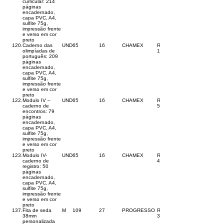
curricular: 214
páginas
encadernado,
capa PVC, A4,
sulfite 75g,
impressão frente
e verso em cor
preto
120.
Caderno das
UND
65
16
CHAMEX
R$
olimpíadas de
100,00
português: 209
páginas
encadernado,
capa PVC, A4,
sulfite 75g,
impressão frente
e verso em cor
preto
122.
Modulo IV –
UND
65
16
CHAMEX
R$
caderno de
50,00
encontros: 79
páginas
encadernado,
capa PVC, A4,
sulfite 75g,
impressão frente
e verso em cor
preto
123.
Modulo IV-
UND
65
16
CHAMEX
R$
caderno de
43,00
registro: 50
páginas
encadernado,
capa PVC, A4,
sulfite 75g,
impressão frente
e verso em cor
preto
137.
Fita de seda
M
109
27
PROGRESSO
R$
38mm
32,00
personalizada