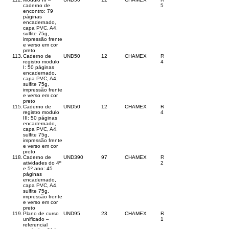
caderno de
50,00
encontro: 79
páginas
encadernado,
capa PVC, A4,
sulfite 75g,
impressão frente
e verso em cor
preto
113.
Caderno de
UND
50
12
CHAMEX
R$
registro modulo
47,00
I: 50 páginas
encadernado,
capa PVC, A4,
sulfite 75g,
impressão frente
e verso em cor
preto
115.
Caderno de
UND
50
12
CHAMEX
R$
registro modulo
45,00
III: 50 páginas
encadernado,
capa PVC, A4,
sulfite 75g,
impressão frente
e verso em cor
preto
118.
Caderno de
UND
390
97
CHAMEX
R$
atividades do 4º
25,00
e 5º ano: 45
páginas
encadernado,
capa PVC, A4,
sulfite 75g,
impressão frente
e verso em cor
preto
119.
Plano de curso
UND
95
23
CHAMEX
R$
unificado –
100,00
referencial