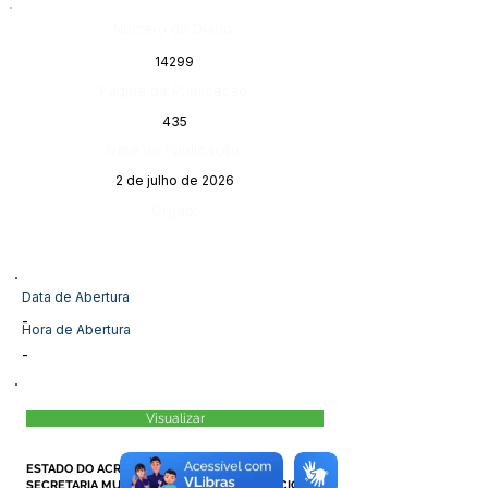
Número do Diário:
14299
Página da Publicação:
435
Data da Publicação:
2 de julho de 2026
Órgão:
Data de Abertura
-
Hora de Abertura
-
Visualizar
ESTADO DO ACRE
SECRETARIA MUNICIPAL DE SAÚDE DE MÂNCIO