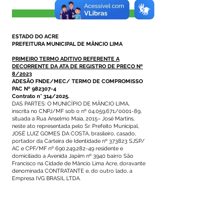
Visualizar
ESTADO DO ACRE
PREFEITURA MUNICIPAL DE MÂNCIO LIMA
PRIMEIRO TERMO ADITIVO REFERENTE A
DECORRENTE DA ATA DE REGISTRO DE PREÇO Nº
8/2023
ADESÃO FNDE/MEC/ TERMO DE COMPROMISSO
PAC Nº 982307-4
Contrato n° 314/2025.
DAS PARTES: O MUNICÍPIO DE MÂNCIO LIMA,
inscrita no CNPJ/MF sob o nº 04.059.671/0001-89,
situada a Rua Anselmo Maia, 2015– José Martins,
neste ato representada pelo Sr. Prefeito Municipal,
JOSÉ LUIZ GOMES DA COSTA, brasileiro, casado,
portador da Carteira de Identidade nº 373823 SJSP/
AC e CPF/MF nº 690.249.282-49 residente e
domiciliado a Avenida Japiim nº 3940 bairro São
Francisco na Cidade de Mâncio Lima Acre, doravante
denominada CONTRATANTE e, do outro lado, a
Empresa IVG BRASIL LTDA.