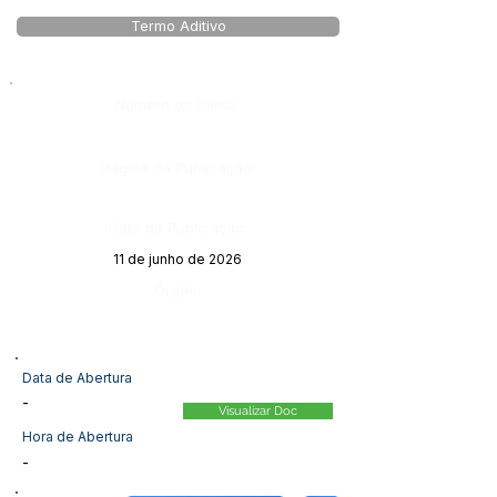
Termo Aditivo
Número do Diário:
Página da Publicação:
Data da Publicação:
11 de junho de 2026
Órgão:
Data de Abertura
-
Visualizar Doc
Hora de Abertura
-