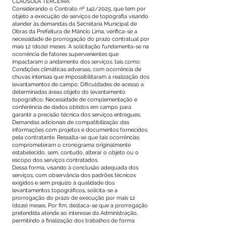
CLÁUSULA TERCEIRA:
Considerando o Contrato nº 142/2025, que tem por
objeto a execução de serviços de topografia visando
atender às demandas da Secretaria Municipal de
Obras da Prefeitura de Mâncio Lima, verifica-se a
necessidade de prorrogação do prazo contratual por
mais 12 (doze) meses. A solicitação fundamenta-se na
ocorrência de fatores supervenientes que
impactaram o andamento dos serviços, tais como:
Condições climáticas adversas, com ocorrência de
chuvas intensas que impossibilitaram a realização dos
levantamentos de campo; Dificuldades de acesso a
determinadas áreas objeto do levantamento
topográfico; Necessidade de complementação e
conferência de dados obtidos em campo para
garantir a precisão técnica dos serviços entregues;
Demandas adicionais de compatibilização das
informações com projetos e documentos fornecidos
pela contratante. Ressalta-se que tais ocorrências
comprometeram o cronograma originalmente
estabelecido, sem, contudo, alterar o objeto ou o
escopo dos serviços contratados.
Dessa forma, visando à conclusão adequada dos
serviços, com observância dos padrões técnicos
exigidos e sem prejuízo à qualidade dos
levantamentos topográficos, solicita-se a
prorrogação do prazo de execução por mais 12
(doze) meses. Por fim, destaca-se que a prorrogação
pretendida atende ao interesse da Administração,
permitindo a finalização dos trabalhos de forma