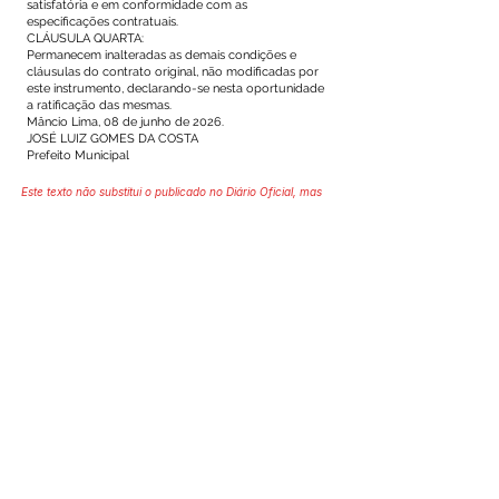
satisfatória e em conformidade com as
especificações contratuais.
CLÁUSULA QUARTA:
Permanecem inalteradas as demais condições e
cláusulas do contrato original, não modificadas por
este instrumento, declarando-se nesta oportunidade
a ratificação das mesmas.
Mâncio Lima, 08 de junho de 2026.
JOSÉ LUIZ GOMES DA COSTA
Prefeito Municipal
Este texto não substitui o publicado no Diário Oficial, mas
facilita a pesquisa para localizar a publicação oficial.
SERVIÇO DE ATENDIMENTO AO 
CIDADÃO (SIC) E OUVIDORIA