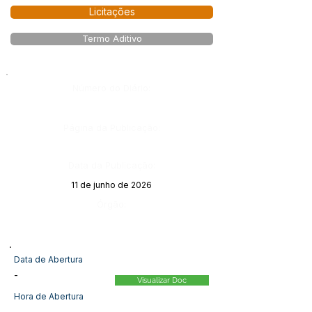
Licitações
Termo Aditivo
Número do Diário:
Página da Publicação:
Data da Publicação:
11 de junho de 2026
Órgão:
Data de Abertura
-
Visualizar Doc
Hora de Abertura