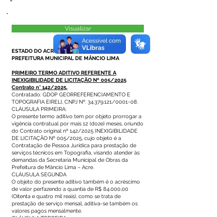
-
Visualizar
ESTADO DO ACRE
PREFEITURA MUNICIPAL DE MÂNCIO LIMA
PRIMEIRO TERMO ADITIVO REFERENTE A
INEXIGIBILIDADE DE LICITAÇÃO Nº 005/2025
Contrato n° 142/2025.
Contratado: GDOP GEORREFERENCIAMENTO E
TOPOGRAFIA EIRELI, CNPJ Nº. 34.379.121/0001-08.
CLÁUSULA PRIMEIRA:
O presente termo aditivo tem por objeto prorrogar a
vigência contratual por mais 12 (doze) meses, oriundo
do Contrato original nº 142/2025 INEXIGIBILIDADE
DE LICITAÇÃO Nº 005/2025, cujo objeto é a
Contratação de Pessoa Jurídica para prestação de
serviços técnicos em Topografia, visando atender às
demandas da Secretaria Municipal de Obras da
Prefeitura de Mâncio Lima – Acre.
CLÁUSULA SEGUNDA
O objeto do presente aditivo também é o acréscimo
de valor perfazendo a quantia de R$ 84.000,00
(Oitenta e quatro mil reais), como se trata de
prestação de serviço mensal, aditiva-se também os
valores pagos mensalmente.