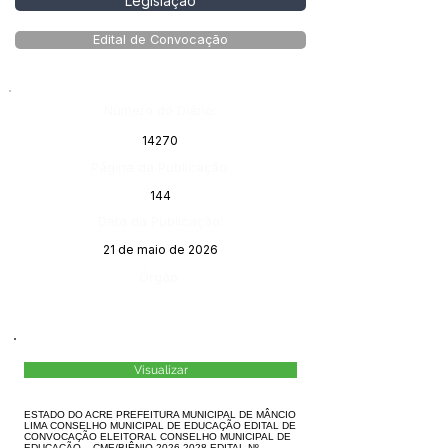
Legislação
Edital de Convocação
Número do Diário:
14270
Página da Publicação:
144
Data da Publicação:
21 de maio de 2026
Órgão:
Visualizar
ESTADO DO ACRE PREFEITURA MUNICIPAL DE MÂNCIO
LIMA CONSELHO MUNICIPAL DE EDUCAÇÃO EDITAL DE
CONVOCAÇÃO ELEITORAL CONSELHO MUNICIPAL DE
EDUCAÇÃO – CME/BIÊNIO 2026-2028 EDITAL Nº