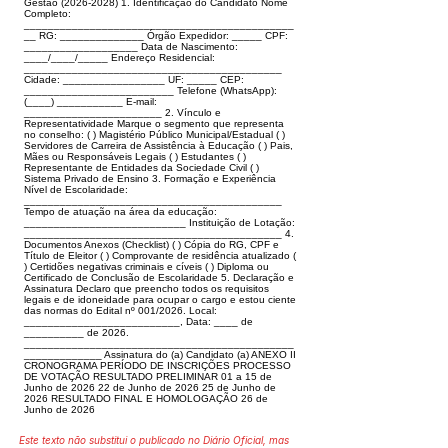
Gestão (2026-2028) 1. Identificação do Candidato Nome
Completo:
_____________________________________________
__ RG: ______________ Órgão Expedidor: _____ CPF:
___________________ Data de Nascimento:
____/____/_____ Endereço Residencial:
___________________________________________
Cidade: _________________ UF: _____ CEP:
_________________________ Telefone (WhatsApp):
(____) ___________ E-mail:
_______________________ 2. Vínculo e
Representatividade Marque o segmento que representa
no conselho: ( ) Magistério Público Municipal/Estadual ( )
Servidores de Carreira de Assistência à Educação ( ) Pais,
Mães ou Responsáveis Legais ( ) Estudantes ( )
Representante de Entidades da Sociedade Civil ( )
Sistema Privado de Ensino 3. Formação e Experiência
Nível de Escolaridade:
___________________________________________
Tempo de atuação na área da educação:
___________________________ Instituição de Lotação:
___________________________________________ 4.
Documentos Anexos (Checklist) ( ) Cópia do RG, CPF e
Título de Eleitor ( ) Comprovante de residência atualizado (
) Certidões negativas criminais e cíveis ( ) Diploma ou
Certificado de Conclusão de Escolaridade 5. Declaração e
Assinatura Declaro que preencho todos os requisitos
legais e de idoneidade para ocupar o cargo e estou ciente
das normas do Edital nº 001/2026. Local:
__________________________, Data: ____ de
__________ de 2026.
_____________________________________________
_____________ Assinatura do (a) Candidato (a) ANEXO II
CRONOGRAMA PERÍODO DE INSCRIÇÕES PROCESSO
DE VOTAÇÃO RESULTADO PRELIMINAR 01 a 15 de
Junho de 2026 22 de Junho de 2026 25 de Junho de
2026 RESULTADO FINAL E HOMOLOGAÇÃO 26 de
Junho de 2026
Este texto não substitui o publicado no Diário Oficial, mas