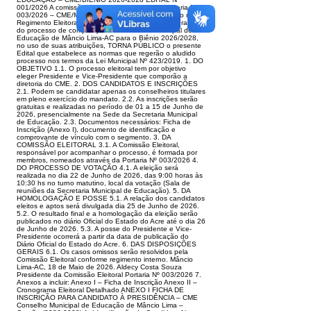
001/2026 A comissão eleitoral nomeada pela Portaria Nº
003/2026 – CME/Mâncio Lima--AC com fundamento no
Regimento Eleitoral que disciplina as etapas e os prazos
do processo de composição do Conselho Municipal de
Educação de Mâncio Lima-AC para o Biênio 2026/2028,
no uso de suas atribuições, TORNA PÚBLICO o presente
Edital que estabelece as normas que regerão o aludido
processo nos termos da Lei Municipal Nº 423/2019. 1. DO
OBJETIVO 1.1. O processo eleitoral tem por objetivo
eleger Presidente e Vice-Presidente que comporão a
diretoria do CME. 2. DOS CANDIDATOS E INSCRIÇÕES
2.1. Podem se candidatar apenas os conselheiros titulares
em pleno exercício do mandato. 2.2. As inscrições serão
gratuitas e realizadas no período de 01 a 15 de Junho de
2026, presencialmente na Sede da Secretaria Municipal
de Educação. 2.3. Documentos necessários: Ficha de
Inscrição (Anexo I), documento de identificação e
comprovante de vínculo com o segmento. 3. DA
COMISSÃO ELEITORAL 3.1. A Comissão Eleitoral,
responsável por acompanhar o processo, é formada por
membros, nomeados através da Portaria Nº 003/2026 4.
DO PROCESSO DE VOTAÇÃO 4.1. A eleição será
realizada no dia 22 de Junho de 2026, das 9:00 horas às
10:30 hs no turno matutino, local da votação (Sala de
reuniões da Secretaria Municipal de Educação). 5. DA
HOMOLOGAÇÃO E POSSE 5.1. A relação dos candidatos
eleitos e aptos será divulgada dia 25 de Junho de 2026.
5.2. O resultado final e a homologação da eleição serão
publicados no diário Oficial do Estado do Acre até o dia 26
de Junho de 2026. 5.3. A posse do Presidente e Vice-
Presidente ocorrerá a partir da data de publicação do
Diário Oficial do Estado do Acre. 6. DAS DISPOSIÇÕES
GERAIS 6.1. Os casos omissos serão resolvidos pela
Comissão Eleitoral conforme regimento interno. Mâncio
Lima-AC, 18 de Maio de 2026. Aldecy Costa Souza
Presidente da Comissão Eleitoral Portaria Nº 003/2026 7.
Anexos a incluir: Anexo I – Ficha de Inscrição Anexo II –
Cronograma Eleitoral Detalhado ANEXO I FICHA DE
INSCRIÇÃO PARA CANDIDATO À PRESIDÊNCIA – CME
Conselho Municipal de Educação de Mâncio Lima –