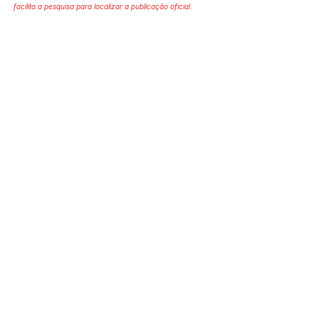
facilita a pesquisa para localizar a publicação oficial.
SERVIÇO DE ATENDIMENTO AO 
CIDADÃO (SIC) E OUVIDORIA
Prefeitura de Mâncio Lima - Estado 
do Acre
CNPJ 04.059.671/0001-89
💻Acesso online: 
SIC 
| 
Fale Conosco
 | 
Ouvidoria
| 
Mapa do Site
📱Fone: +55 (68) 3343-1445 