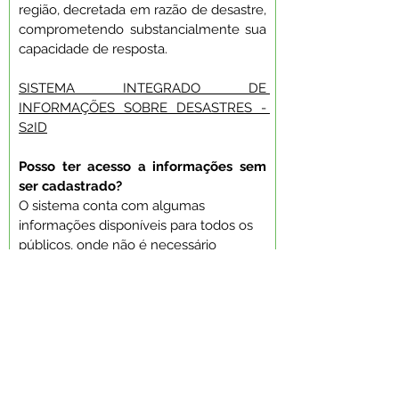
região, decretada em razão de desastre, 
comprometendo substancialmente sua 
capacidade de resposta.
SISTEMA INTEGRADO DE 
INFORMAÇÕES SOBRE DESASTRES - 
S2ID
Posso ter acesso a informações sem 
ser cadastrado?
O sistema conta com algumas 
informações disponíveis para todos os 
públicos, onde não é necessário 
realizar cadastro. É possível ter acesso 
a Reconhecimentos Vigentes, ao Atlas 
Brasileiro de Desastres, Relatórios de 
Reconhecimento Federal entre outras 
informações.Acesso ao sistema: 
S2ID — 
Ministério da Integração e do 
Desenvolvimento Regional