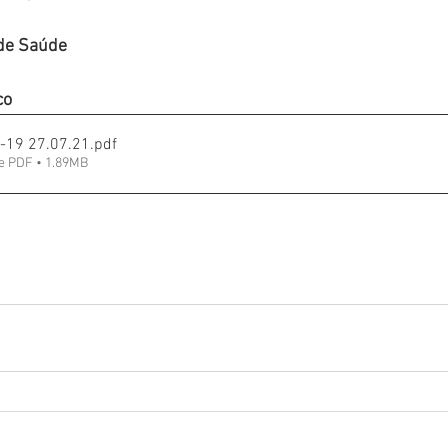
 de Saúde
co
-19 27.07.21
.pdf
e PDF • 1.89MB