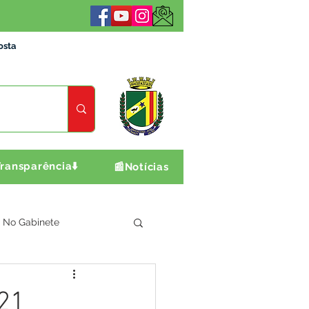
osta
ransparência⬇️
📰Notícias
No Gabinete
ultura e Produção
021