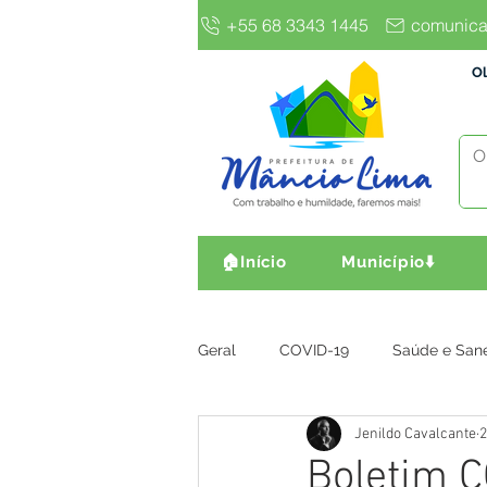
+55 68 3343 1445
comunica
Ol
🏠Início
Município⬇️
Geral
COVID-19
Saúde e San
Jenildo Cavalcante
2
Gestão e Finanças
Infra, Obr
Boletim C