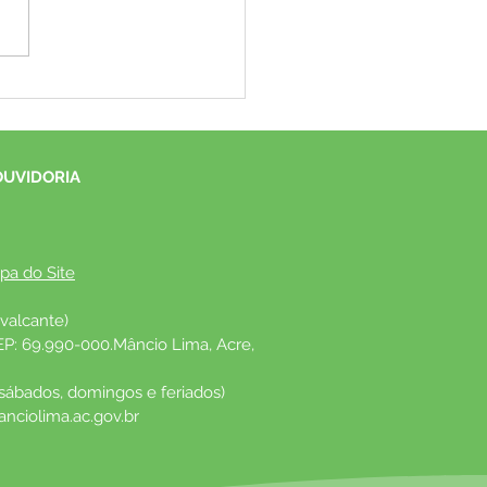
eitura de Mâncio Lima
oca pessoas acima de 50
para 4ª dose da vacina
a a Covid-19
OUVIDORIA
pa do Site
valcante)
EP: 69.990-000.Mâncio Lima, Acre, 
 sábados, domingos e feriados)
nciolima.ac.gov.br