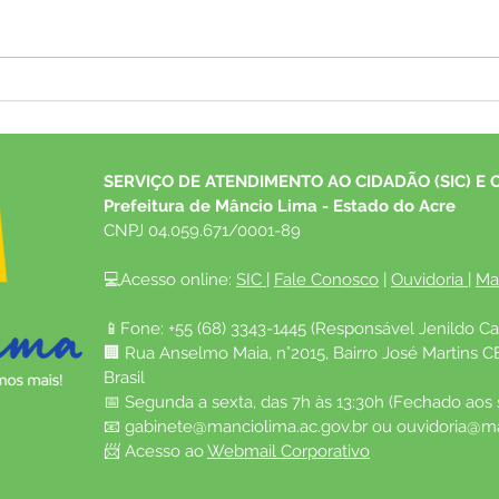
Arraiá da Saúde Itinerante
Pref
apresenta quadrilha junina e
conv
realiza diversos atendimentos
anos 
em saúde
contr
SERVIÇO DE ATENDIMENTO AO CIDADÃO (SIC) E 
Prefeitura de Mâncio Lima - Estado do Acre
CNPJ 04.059.671/0001-89
💻Acesso online: 
SIC 
| 
Fale Conosco
 | 
Ouvidoria
| 
Ma
📱Fone: +55 (68) 3343-1445 (Responsável Jenildo Ca
🏢 Rua Anselmo Maia, n°2015, Bairro José Martins C
Brasil
📅 Segunda a sexta, das 7h às 13:30h (Fechado aos
📧 
gabinete@manciolima.ac.gov.br
 ou 
ouvidoria@ma
📨 Acesso ao 
Webmail Corporativo