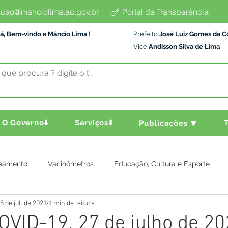
cao@manciolima.ac.gov.br
Portal da Transparência
á, Bem-vindo a Mâncio Lima !
Prefeito
José Luiz Gomes da C
Vice
Andisson Silva de Lima
O Governo⬇️
Serviços⬇️
T
Publicações 🔽
eamento
Vacinômetros
Educação, Cultura e Esporte
8 de jul. de 2021
1 min de leitura
a e Transporte
Assistência Social
Comunidade
Agric
OVID-19, 27 de julho de 2