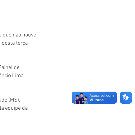
a que não houve 
 desta terça-
ainel de 
âncio Lima 
úde (MS), 
la equipe da 