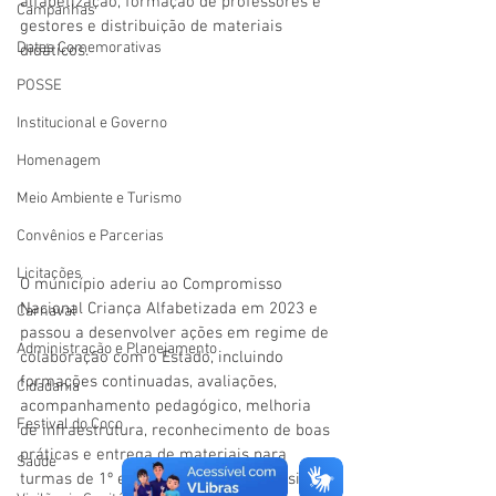
alfabetização, formação de professores e 
Campanhas
gestores e distribuição de materiais 
Datas Comemorativas
didáticos.
POSSE
Institucional e Governo
Homenagem
Meio Ambiente e Turismo
Convênios e Parcerias
Licitações
O município aderiu ao Compromisso 
Nacional Criança Alfabetizada em 2023 e 
Carnaval
passou a desenvolver ações em regime de 
Administração e Planejamento
colaboração com o Estado, incluindo 
formações continuadas, avaliações, 
Cidadania
acompanhamento pedagógico, melhoria 
Festival do Coco
de infraestrutura, reconhecimento de boas 
práticas e entrega de materiais para 
Saúde
turmas de 1º e 2º anos e de recomposição 