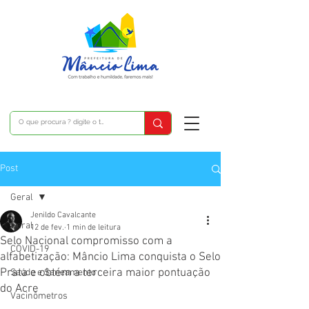
Post
Geral
Jenildo Cavalcante
Geral
12 de fev.
1 min de leitura
Selo Nacional compromisso com a
COVID-19
alfabetização: Mâncio Lima conquista o Selo
Prata e obtém a terceira maior pontuação
Saúde e Saneamento
do Acre
Vacinômetros