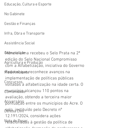
Educação, Cultura e Esporte
No Gabinete
Gestão e Finanças
Infra, Obra e Transporte
Assistência Social
Mâncio Lima recebeu o Selo Prata na 2ª 
Comunidade
edição do Selo Nacional Compromisso 
Agricultura e Produção
com a Alfabetização, iniciativa do Governo 
Federal que reconhece avanços na 
Meio Ambiente
implementação de políticas públicas 
Concursos
voltadas à alfabetização na idade certa. O 
município alcançou 110 pontos na 
Comunicado
avaliação, obtendo a terceira maior 
Aniversário
pontuação entre os municípios do Acre. O 
selo, instituído pelo Decreto nº 
Defesa Civil
12.191/2024, considera ações 
Nota de Pesar
relacionadas à gestão da política de 