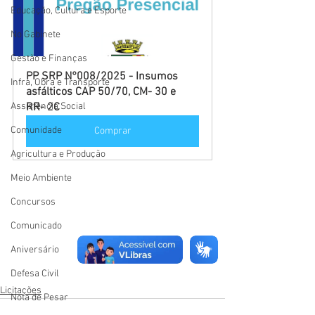
Educação, Cultura e Esporte
No Gabinete
Gestão e Finanças
PP SRP N°008/2025 - Insumos 
Infra, Obra e Transporte
asfálticos CAP 50/70, CM- 30 e 
Assistência Social
RR- 2C
Comunidade
Comprar
Agricultura e Produção
Meio Ambiente
Concursos
Comunicado
Aniversário
Defesa Civil
Licitações
Nota de Pesar