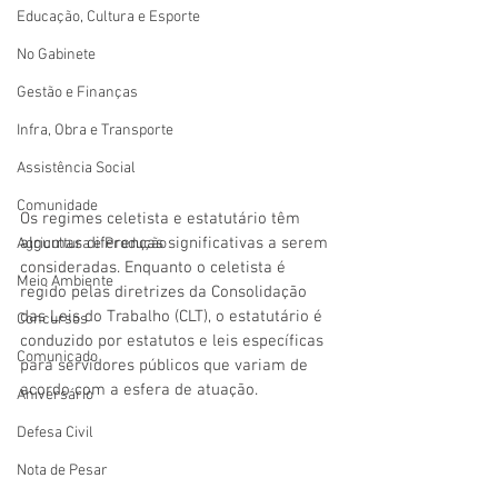
Educação, Cultura e Esporte
No Gabinete
Gestão e Finanças
Infra, Obra e Transporte
Assistência Social
Comunidade
Os regimes celetista e estatutário têm 
algumas diferenças significativas a serem 
Agricultura e Produção
consideradas. Enquanto o celetista é 
Meio Ambiente
regido pelas diretrizes da Consolidação 
das Leis do Trabalho (CLT), o estatutário é 
Concursos
conduzido por estatutos e leis específicas 
Comunicado
para servidores públicos que variam de 
acordo com a esfera de atuação.
Aniversário
Defesa Civil
Nota de Pesar