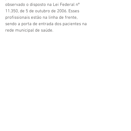
observado o disposto na Lei Federal nº 
11.350, de 5 de outubro de 2006. Esses 
profissionais estão na linha de frente, 
sendo a porta de entrada dos pacientes na 
rede municipal de saúde.
Assessoria de Comunicação Social
Jenildo Cavalcante
Beatriz Monte
Imagens: Evandro Ibernon
Saúde e Saneamento