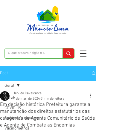
Post
Geral
Jenildo Cavalcante
Geral
7 de mar. de 2024
3 min de leitura
Em decisão histórica Prefeitura garante a
COVID-19
manutenção dos direitos estatutários das
categorias de Agente Comunitário de Saúde
Saúde e Saneamento
e Agente de Combate as Endemias
Vacinômetros