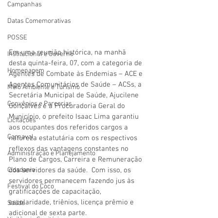
Campanhas
Datas Comemorativas
POSSE
Em uma reunião histórica, na manhã 
Institucional e Governo
desta quinta-feira, 07, com a categoria de 
Homenagem
Agentes de Combate às Endemias – ACE e 
Agentes Comunitários de Saúde – ACSs, a 
Meio Ambiente e Turismo
Secretária Municipal de Saúde, Ajucilene 
Convênios e Parcerias
Gonçalves e a Procuradoria Geral do 
Município, o prefeito Isaac Lima garantiu 
Licitações
aos ocupantes dos referidos cargos a 
Carnaval
natureza estatutária com os respectivos 
reflexos das vantagens constantes no 
Administração e Planejamento
Plano de Cargos, Carreira e Remuneração 
dos servidores da saúde.  Com isso, os 
Cidadania
servidores permanecem fazendo jus às 
Festival do Coco
gratificações de capacitação, 
escolaridade, triênios, licença prêmio e 
Saúde
adicional de sexta parte. 