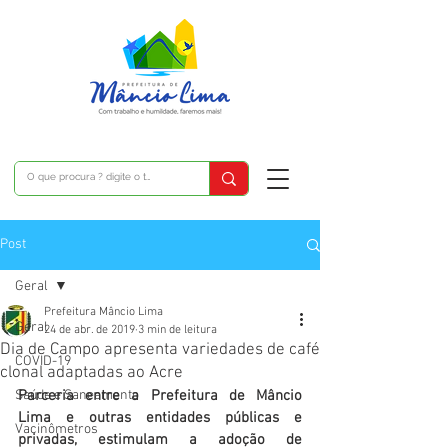
Post
Geral
Prefeitura Mâncio Lima
Geral
24 de abr. de 2019
3 min de leitura
Dia de Campo apresenta variedades de café
COVID-19
clonal adaptadas ao Acre
Saúde e Saneamento
Parceria entre a Prefeitura de Mâncio 
Lima e outras entidades públicas e 
Vacinômetros
privadas, estimulam a adoção de 