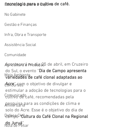
tecnologia para o cultivo de café.
Educação, Cultura e Esporte
No Gabinete
Gestão e Finanças
Infra, Obra e Transporte
Assistência Social
Comunidade
Acontecerá no dia 25 de abril, em Cruzeiro 
Agricultura e Produção
do Sul, o evento "
Dia de Campo apresenta 
Meio Ambiente
variedades de café clonal adaptadas ao 
Acre
" com o objetivo de divulgar e 
Concursos
estimular a adoção de tecnologias para o 
Comunicado
cultivo de café, recomendadas pela 
pesquisa para as condições de clima e 
Aniversário
solo do Acre. Esse é o objetivo do dia de 
Defesa Civil
campo “
Cultura do Café Clonal na Regional 
do Juruá
”, 
Nota de Pesar