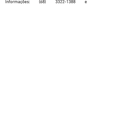
Informações: (68) 3322-1388 e 
acre.eventos@embrapa.br
Entrada gratuita
Agricultura e Produção
Ver tudo
Posts recentes