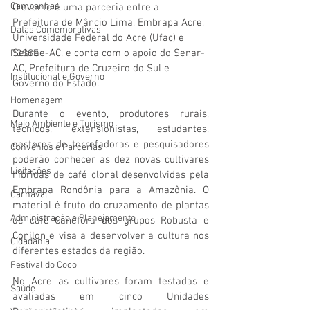
Campanhas
O evento é uma parceria entre a 
Prefeitura de Mâncio Lima, Embrapa Acre, 
Datas Comemorativas
Universidade Federal do Acre (Ufac) e 
Sebrae-AC, e conta com o apoio do Senar-
POSSE
AC, Prefeitura de Cruzeiro do Sul e 
Institucional e Governo
Governo do Estado.
Homenagem
Durante o evento, produtores rurais, 
Meio Ambiente e Turismo
técnicos, extensionistas, estudantes, 
gestores de torrefadoras e pesquisadores 
Convênios e Parcerias
poderão conhecer as dez novas cultivares 
Licitações
híbridas de café clonal desenvolvidas pela 
Embrapa Rondônia para a Amazônia. O 
Carnaval
material é fruto do cruzamento de plantas 
Administração e Planejamento
de café Canéfora dos grupos Robusta e 
Conilon e visa a desenvolver a cultura nos 
Cidadania
diferentes estados da região.
Festival do Coco
No Acre as cultivares foram testadas e 
Saúde
avaliadas em cinco Unidades 