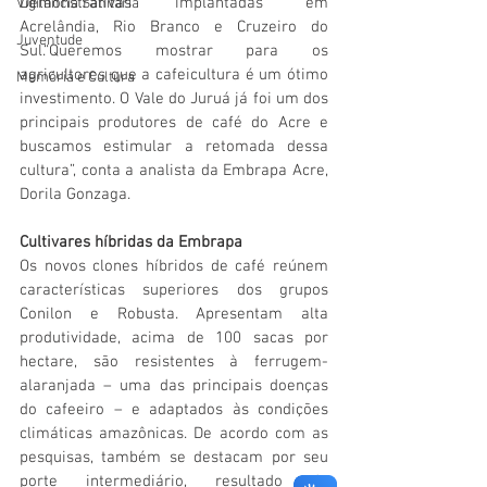
Demonstrativas implantadas em 
Vigilãncia Sanitária
Acrelândia, Rio Branco e Cruzeiro do 
Juventude
Sul.“Queremos mostrar para os 
agricultores que a cafeicultura é um ótimo 
Memória e Cultura
investimento. O Vale do Juruá já foi um dos 
principais produtores de café do Acre e 
buscamos estimular a retomada dessa 
cultura”, conta a analista da Embrapa Acre, 
Dorila Gonzaga.
Cultivares híbridas da Embrapa
Os novos clones híbridos de café reúnem 
características superiores dos grupos 
Conilon e Robusta. Apresentam alta 
produtividade, acima de 100 sacas por 
hectare, são resistentes à ferrugem-
alaranjada – uma das principais doenças 
do cafeeiro – e adaptados às condições 
climáticas amazônicas. De acordo com as 
pesquisas, também se destacam por seu 
porte intermediário, resultado da 