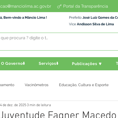
cao@manciolima.ac.gov.br
Portal da Transparência
á, Bem-vindo a Mâncio Lima !
Prefeito
José Luiz Gomes da C
Vice
Andisson Silva de Lima
O Governo⬇️
Serviços⬇️
T
Publicações 🔽
eamento
Vacinômetros
Educação, Cultura e Esporte
4 de dez. de 2025
3 min de leitura
a e Transporte
Assistência Social
Comunidade
Agric
 Juventude Fagner Macedo