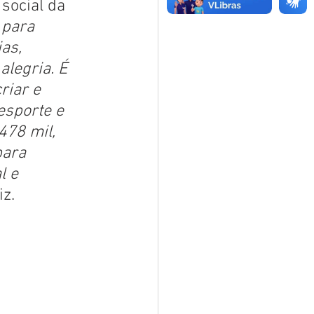
social da 
 para 
as, 
legria. É 
iar e 
esporte e 
478 mil, 
ara 
l e 
iz.