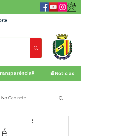
osta
ransparência⬇️
📰Notícias
No Gabinete
ultura e Produção
 é