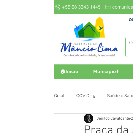
+55 68 3343 1445
comunica
Ol
🏠Início
Município⬇️
Geral
COVID-19
Saúde e San
Jenildo Cavalcante
2
Gestão e Finanças
Infra, Obr
Praça da