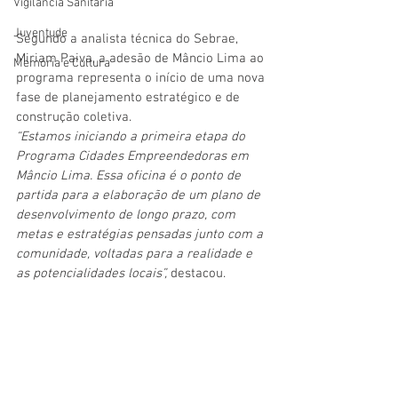
Vigilãncia Sanitária
Juventude
Segundo a analista técnica do Sebrae, 
Miriam Paiva, a adesão de Mâncio Lima ao 
Memória e Cultura
programa representa o início de uma nova 
fase de planejamento estratégico e de 
construção coletiva.
“Estamos iniciando a primeira etapa do 
Programa Cidades Empreendedoras em 
Mâncio Lima. Essa oficina é o ponto de 
partida para a elaboração de um plano de 
desenvolvimento de longo prazo, com 
metas e estratégias pensadas junto com a 
comunidade, voltadas para a realidade e 
as potencialidades locais”,
 destacou.