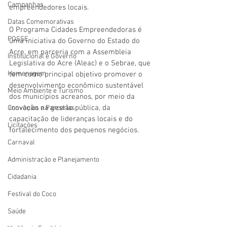
Campanhas
empreendedores locais.
Datas Comemorativas
O Programa Cidades Empreendedoras é 
POSSE
uma iniciativa do Governo do Estado do 
Acre, em parceria com a Assembleia 
Institucional e Governo
Legislativa do Acre (Aleac) e o Sebrae, que 
Homenagem
tem como principal objetivo promover o 
desenvolvimento econômico sustentável 
Meio Ambiente e Turismo
dos municípios acreanos, por meio da 
inovação na gestão pública, da 
Convênios e Parcerias
capacitação de lideranças locais e do 
Licitações
fortalecimento dos pequenos negócios.
Carnaval
Administração e Planejamento
Cidadania
Festival do Coco
Saúde