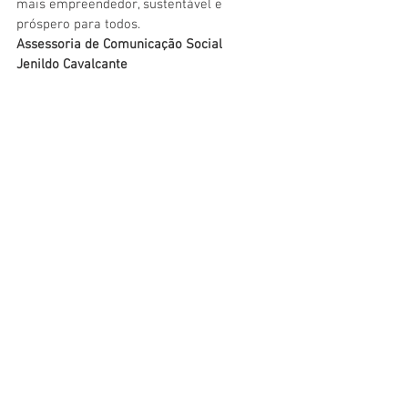
mais empreendedor, sustentável e 
próspero para todos.
Assessoria de Comunicação Social
Jenildo Cavalcante
Imagens: ASCOM
Institucional e Governo
Convênios e Parcerias
Ver tudo
Posts recentes