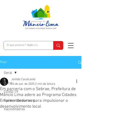
Post
Geral
Jenildo Cavalcante
Geral
24 de out. de 2025
2 min de leitura
Em parceria com o Sebrae, Prefeitura de
COVID-19
Mâncio Lima adere ao Programa Cidades
Empreendedoras para impulsionar o
Saúde e Saneamento
desenvolvimento local
Vacinômetros