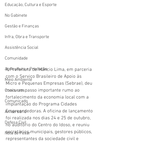
Educação, Cultura e Esporte
No Gabinete
Gestão e Finanças
Infra, Obra e Transporte
Assistência Social
Comunidade
Agricultura e Produção
A Prefeitura de Mâncio Lima, em parceria 
com o Serviço Brasileiro de Apoio às 
Meio Ambiente
Micro e Pequenas Empresas (Sebrae), deu 
mais um passo importante rumo ao 
Concursos
fortalecimento da economia local com a 
Comunicado
implantação do Programa Cidades 
Empreendedoras. A oficina de lançamento 
Aniversário
foi realizada nos dias 24 e 25 de outubro, 
Defesa Civil
no auditório do Centro do Idoso, e reuniu 
secretários municipais, gestores públicos, 
Nota de Pesar
representantes da sociedade civil e 