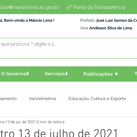
cao@manciolima.ac.gov.br
Portal da Transparência
á, Bem-vindo a Mâncio Lima !
Prefeito
José Luiz Gomes da C
Vice
Andisson Silva de Lima
O Governo⬇️
Serviços⬇️
T
Publicações 🔽
eamento
Vacinômetros
Educação, Cultura e Esporte
ima
13 de jul. de 2021
0 min de leitura
a e Transporte
Assistência Social
Comunidade
Agric
ro 13 de julho de 2021