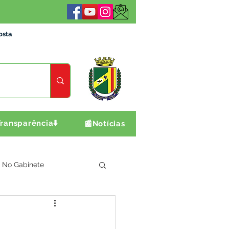
osta
ransparência⬇️
📰Notícias
No Gabinete
ultura e Produção