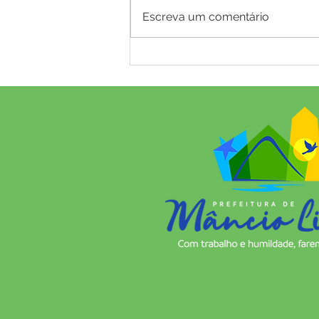
Escreva um comentário
Prefeitura de Mâncio Lima e
parceiros realizam Mutirão da
Reforma Agrária levando
dignidade e justiça social aos
assentados de Mâncio Lima