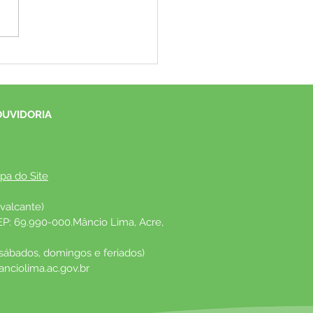
anha de Vacinação contra
enza e atualização da
ira Vacinal atinge 25,29%
opulação-alvo
OUVIDORIA
pa do Site
valcante)
EP: 69.990-000.Mâncio Lima, Acre, 
 sábados, domingos e feriados)
nciolima.ac.gov.br