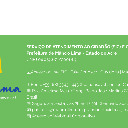
VII Festival Atsá Puyanawa:
Camp
Uma celebração de identidade,
Influ
cultura, tradição e resistência
Carte
da p
SERVIÇO DE ATENDIMENTO AO CIDADÃO (SIC) E 
Prefeitura de Mâncio Lima - Estado do Acre
CNPJ 04.059.671/0001-89
💻Acesso online: 
SIC 
| 
Fale Conosco
 | 
Ouvidoria
| 
Ma
📱Fone: +55 (68) 3343-1445 (Responsável Jenildo Ca
🏢 Rua Anselmo Maia, n°2015, Bairro José Martins C
Brasil
📅 Segunda a sexta, das 7h às 13:30h (Fechado aos
📧 
gabinete@manciolima.ac.gov.br
 ou 
ouvidoria@ma
📨 Acesso ao 
Webmail Corporativo