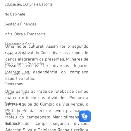
Educação, Cultura e Esporte
No Gabinete
Gestão e Finanças
Infra, Obra e Transporte
Assistência Social
Uma noite cultural. Assim foi o segundo 
dia do Festival do Coco, diversos grupos de 
Comunidade
dança alegraram os presentes. Milhares de 
Agricultura e Produção
pessoas vindas de diversos lugares 
lotaram as dependência do complexo 
Meio Ambiente
esportivo totão.
Concursos
Uma partida acirrada de futebol de campo 
Comunicado
marcou o inicio das atividades. Por um a 
Aniversário
zero a equipe do Olimpio da Vila venceu o 
PSG do Pé da Terra e levou pra casa o 
Defesa Civil
trofeu do campeonato Manciolimense de 
Futebol de Campo segunda divisão. 
Nota de Pesar
Aderban Silva e Geinisson Rocha fizerão a 