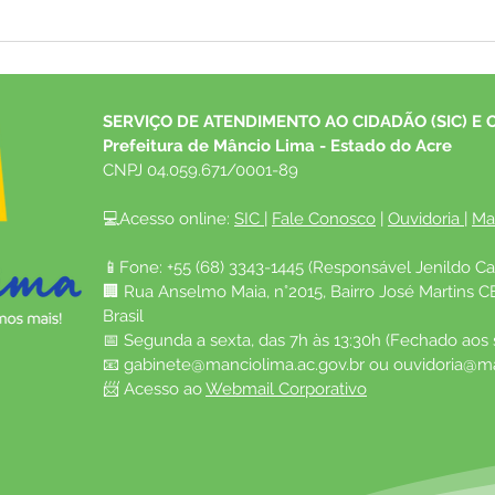
Plano de Desenvolvimento
Fest
Econômico de Mâncio Lima
dive
mobiliza poder público e
gera
sociedade para construir o
aque
SERVIÇO DE ATENDIMENTO AO CIDADÃO (SIC) E 
futuro do município
Prefeitura de Mâncio Lima - Estado do Acre
CNPJ 04.059.671/0001-89
💻Acesso online: 
SIC 
| 
Fale Conosco
 | 
Ouvidoria
| 
Ma
📱Fone: +55 (68) 3343-1445 (Responsável Jenildo Ca
🏢 Rua Anselmo Maia, n°2015, Bairro José Martins C
Brasil
📅 Segunda a sexta, das 7h às 13:30h (Fechado aos
📧 
gabinete@manciolima.ac.gov.br
 ou 
ouvidoria@ma
📨 Acesso ao 
Webmail Corporativo