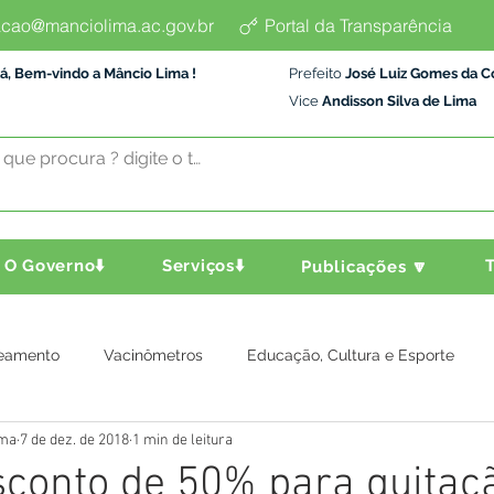
cao@manciolima.ac.gov.br
Portal da Transparência
á, Bem-vindo a Mâncio Lima !
Prefeito
José Luiz Gomes da C
Vice
Andisson Silva de Lima
O Governo⬇️
Serviços⬇️
T
Publicações 🔽
eamento
Vacinômetros
Educação, Cultura e Esporte
ima
7 de dez. de 2018
1 min de leitura
a e Transporte
Assistência Social
Comunidade
Agric
conto de 50% para quitaç