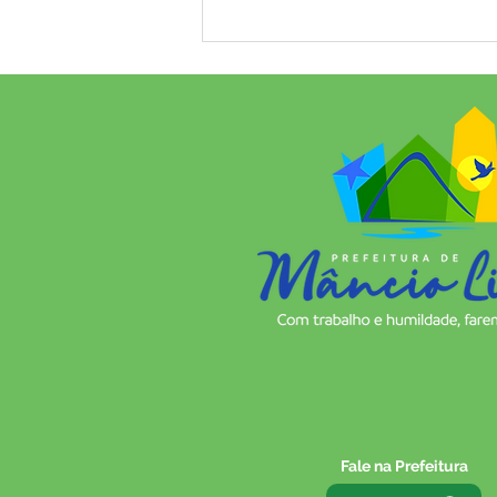
Educação de Mâncio Lima dá
salto histórico no IDEB:
município avança de 4,8 para
5,6 e alcança a 10ª colocação
no Acre
Fale na Prefeitura