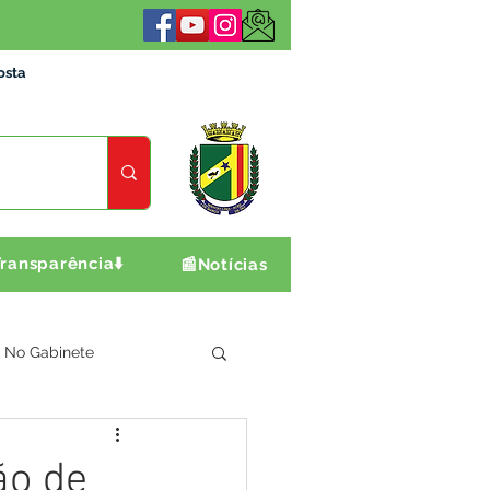
osta
ransparência⬇️
📰Notícias
No Gabinete
ultura e Produção
ão de