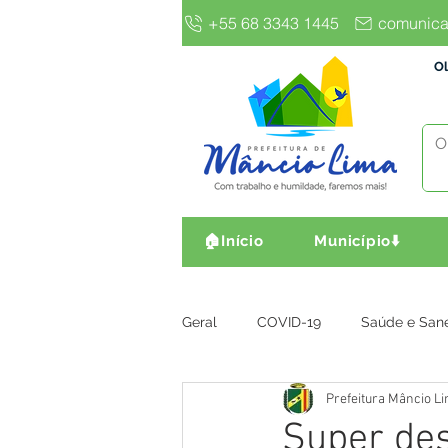
+55 68 3343 1445
comunica
Ol
🏠Início
Município⬇️
Geral
COVID-19
Saúde e San
Prefeitura Mâncio L
Gestão e Finanças
Infra, Obr
Super des