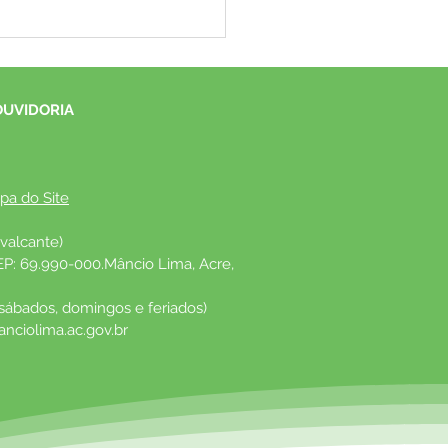
a de rodeio movimenta
rsos setores econômicos,
ndo emprego, renda e
cendo a economia local.
OUVIDORIA
pa do Site
valcante)
EP: 69.990-000.Mâncio Lima, Acre, 
 sábados, domingos e feriados)
nciolima.ac.gov.br